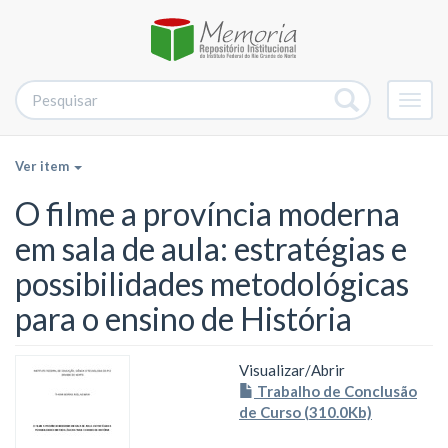
Alter
nave
Ver item
O filme a província moderna
em sala de aula: estratégias e
possibilidades metodológicas
para o ensino de História
Visualizar/
Abrir
Trabalho de Conclusão
de Curso (310.0Kb)