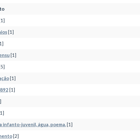
to
[1]
nios
[1]
1]
sensu
[1]
[5]
ação
[1]
.892
[1]
]
1]
a infanto-juvenil, água, poema.
[1]
mento
[2]