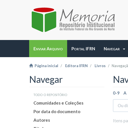
Enviar Arquivo
Portal IFRN
Navegar
Página inicial
Editora IFRN
Livros
Navegação
Navegar
Nav
0-9
A
todo o repositório
Comunidades e Coleções
Por data do documento
Autores
Itens p