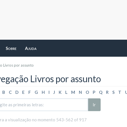
Sobre
Ajuda
 Livros por assunto
egação Livros por assunto
B
C
D
E
F
G
H
I
J
K
L
M
N
O
P
Q
R
S
T
Ir
ara a visualização no momento 543-562 of 917