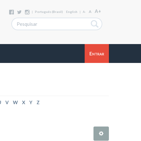
A+
A
|
Português (Brasil)
English
|
A-
Entrar
U
V
W
X
Y
Z