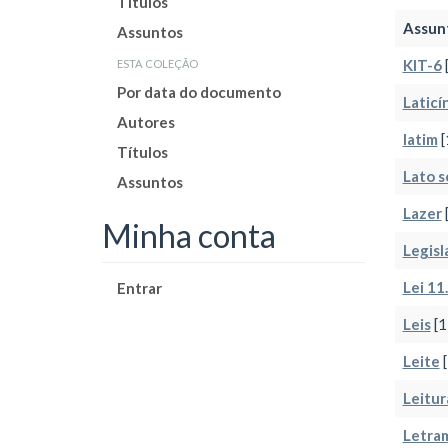
Títulos
Assun
Assuntos
esta coleção
KIT-6
Por data do documento
Laticí
Autores
latim
[
Títulos
Lato 
Assuntos
Lazer
Minha conta
Legisl
Lei 11
Entrar
Leis
[1
Leite
[
Leitur
Letra