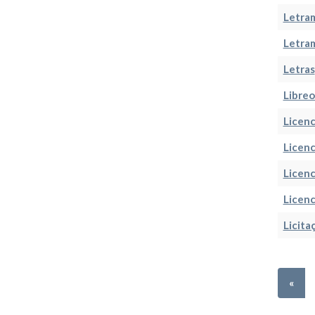
Letra
Letram
Letras
Libreo
Licen
Licen
Licen
Licenc
Licita
«