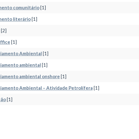
mento comunitário
[1]
ento literário
[1]
[2]
ffice
[1]
ciamento Ambiental
[1]
ciamento ambiental
[1]
ciamento ambiental onshore
[1]
iamento Ambiental – Atividade Petrolífera
[1]
ção
[1]