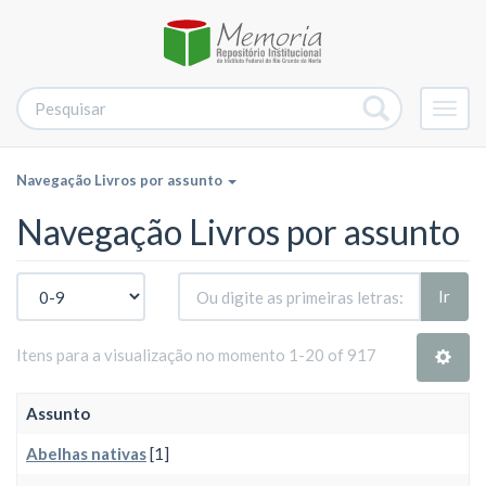
Alter
nave
Navegação Livros por assunto
Navegação Livros por assunto
Ir
Itens para a visualização no momento 1-20 of 917
Assunto
Abelhas nativas
[1]