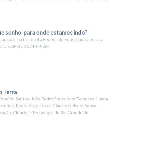
ue sonho: para onde estamos indo?
cius de Lima
(
Instituto Federal de Educação, Ciência e
ta CruzIFRN
,
2024-08-06
)
o Terra
n Araújo; Santos, João Pedro Souza dos; Temoteo, Luana
; Antunes, Pedro Augusto da Câmara Nelson; Sousa
ucação, Ciência e Tecnologia do Rio Grande do