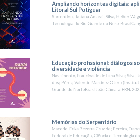
Ampliando horizontes digitais: apl
Litoral Sul Potiguar
Sorrentino, Tatiana Amaral; Silva, Helber Wag
Tecnologia do Rio Grande do NorteBrasilCa
Educação profissional: diálogos s
diversidade e violência
Nascimento, Francinaide de Lima Silva; Silva,
dos; Pérez, Valentín Martínez Otero
(
Institut
Grande do NorteBrasilJoão CâmaraIFRN
,
202
Memórias do Serpentário
Macedo, Erika Bezerra Cruz de; Pereira, Franci
Federal de Educação, Ciência e Tecnologia d