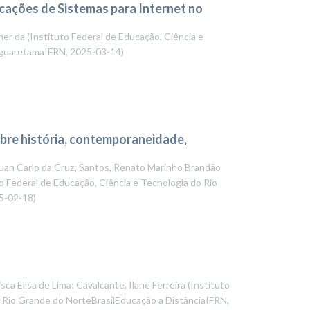
icações de Sistemas para Internet no
ner da
(
Instituto Federal de Educação, Ciência e
nguaretamaIFRN
,
2025-03-14
)
obre história, contemporaneidade,
 Juan Carlo da Cruz; Santos, Renato Marinho Brandão
o Federal de Educação, Ciência e Tecnologia do Rio
5-02-18
)
sca Elisa de Lima; Cavalcante, Ilane Ferreira
(
Instituto
o Rio Grande do NorteBrasilEducação a DistânciaIFRN
,