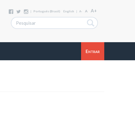
A+
A
|
Português (Brasil)
English
|
A-
Entrar