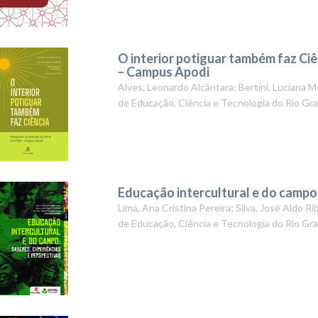
O interior potiguar também faz Ciê
– Campus Apodi
Alves, Leonardo Alcântara; Bertini, Luciana 
de Educação, Ciência e Tecnologia do Rio G
Educação intercultural e do campo:
Lima, Ana Cristina Pereira; Silva, José Aldo R
de Educação, Ciência e Tecnologia do Rio G