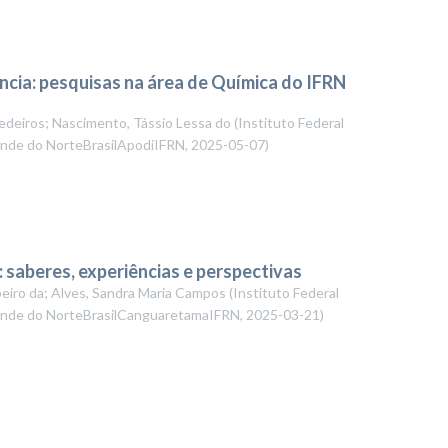
ncia: pesquisas na área de Química do IFRN
Medeiros; Nascimento, Tássio Lessa do
(
Instituto Federal
rande do NorteBrasilApodiIFRN
,
2025-05-07
)
 saberes, experiências e perspectivas
ibeiro da; Alves, Sandra Maria Campos
(
Instituto Federal
rande do NorteBrasilCanguaretamaIFRN
,
2025-03-21
)