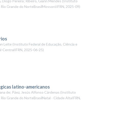
, Diogo Pereira; Ribeiro, Giann Mendes
(
Instituto
do Rio Grande do NorteBrasilMossoróIFRN
,
2025-09
)
rios
an Leite
(
Instituto Federal de Educação, Ciência e
al-CentralIFRN
,
2025-06-25
)
ógicas latino-americanos
iana de; Páez, Jesús Alfonso Cárdenas
(
Instituto
 Rio Grande do NorteBrasilNatal - Cidade AltaIFRN
,