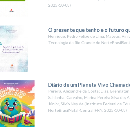
2025-10-08
)
O presente que tenho e o futuro q
Henrique, Pedro Felipe de Lima; Mateus, Vini
Tecnologia do Rio Grande do NorteBrasilSan
Diário de um Planeta Vivo Chamad
Pereira, Alexandre da Costa; Dias, Brennata
Saldanha; Carvalho, Marina Pereira Silva de
Júnior, Sílvio Ney de
(
Instituto Federal de Ed
NorteBrasilNatal-CentralIFRN
,
2025-10-08
)