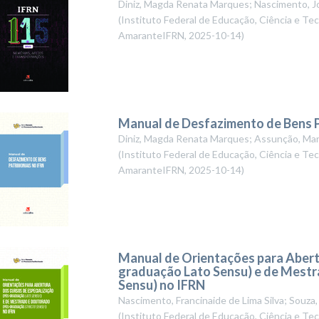
Diniz, Magda Renata Marques; Nascimento, Jo
(
Instituto Federal de Educação, Ciência e Te
AmaranteIFRN
,
2025-10-14
)
Manual de Desfazimento de Bens P
Diniz, Magda Renata Marques; Assunção, Marc
(
Instituto Federal de Educação, Ciência e Te
AmaranteIFRN
,
2025-10-14
)
Manual de Orientações para Abert
graduação Lato Sensu) e de Mestr
Sensu) no IFRN
Nascimento, Francinaide de Lima Silva; Souza, 
(
Instituto Federal de Educação, Ciência e T