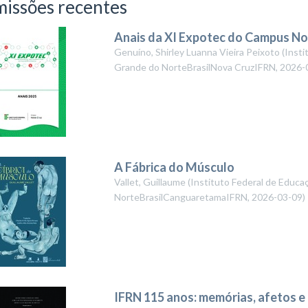
issões recentes
Anais da XI Expotec do Campus No
Genuíno, Shirley Luanna Vieira Peixoto
(
Insti
Grande do NorteBrasilNova CruzIFRN
,
2026-
A Fábrica do Músculo
Vallet, Guillaume
(
Instituto Federal de Educa
NorteBrasilCanguaretamaIFRN
,
2026-03-09
)
IFRN 115 anos: memórias, afetos 