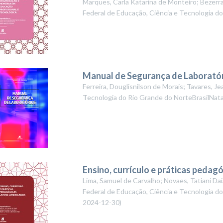
Marques, Carla Katarina de Monteiro; Bezerra
Federal de Educação, Ciência e Tecnologia 
Manual de Segurança de Laborató
Ferreira, Douglisnilson de Morais; Tavares, Je
Tecnologia do Rio Grande do NorteBrasilNat
Ensino, currículo e práticas pedag
Lima, Samuel de Carvalho; Novaes, Tatiani Da
Federal de Educação, Ciência e Tecnologia do
2024-12-30
)