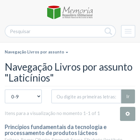
Alter
nave
Navegação Livros por assunto
Navegação Livros por assunto
"Laticínios"
Ir
Itens para a visualização no momento 1-1 of 1
Princípios fundamentais da tecnologia e
processamento de produtos lácteos
Feitosa, Bruno; Oliveira, Emanuel; Sousa, Elisabete
(
Instituto