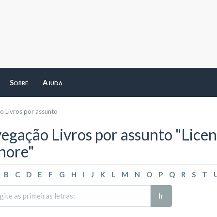
Sobre
Ajuda
 Livros por assunto
egação Livros por assunto "Lice
hore"
B
C
D
E
F
G
H
I
J
K
L
M
N
O
P
Q
R
S
T
Ir