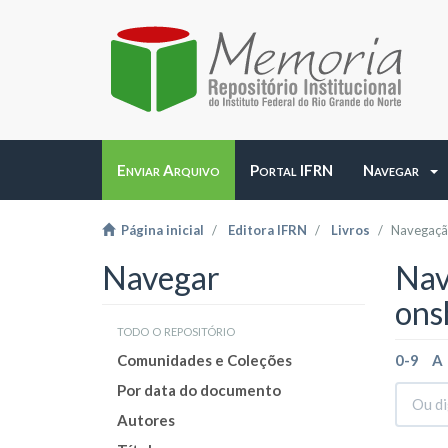
Enviar Arquivo
Portal IFRN
Navegar
Página inicial
Editora IFRN
Livros
Navegação
Navegar
Nav
ons
todo o repositório
Comunidades e Coleções
0-9
A
Por data do documento
Autores