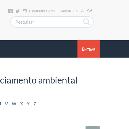
A+
A
|
Português (Brasil)
English
|
A-
Entrar
nciamento ambiental
U
V
W
X
Y
Z