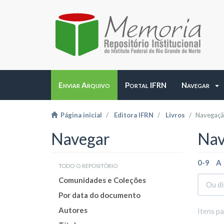
Enviar Arquivo
Portal IFRN
Navegar
Página inicial
Editora IFRN
Livros
Navegação
Navegar
Nav
0-9
A
todo o repositório
Comunidades e Coleções
Por data do documento
Autores
Itens p