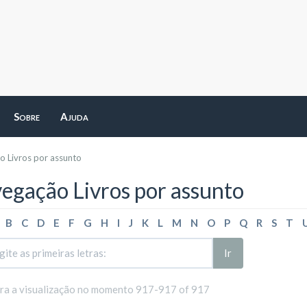
Sobre
Ajuda
 Livros por assunto
egação Livros por assunto
B
C
D
E
F
G
H
I
J
K
L
M
N
O
P
Q
R
S
T
Ir
ara a visualização no momento 917-917 of 917