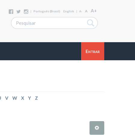
A+
A
|
Português (Brasil)
English
|
A-
Entrar
U
V
W
X
Y
Z