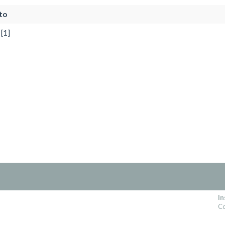
to
[1]
In
Co