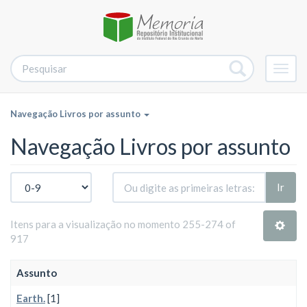
Alter
nave
Navegação Livros por assunto
Navegação Livros por assunto
Ir
Itens para a visualização no momento 255-274 of
917
Assunto
Earth.
[1]