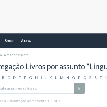
Sobre
Ajuda
 Livros por assunto
egação Livros por assunto "Ling
B
C
D
E
F
G
H
I
J
K
L
M
N
O
P
Q
R
S
T
Ir
ara a visualização no momento 1-1 of 1