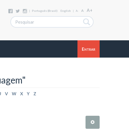
A+
A
|
Português (Brasil)
English
|
A-
Entrar
uagem"
U
V
W
X
Y
Z