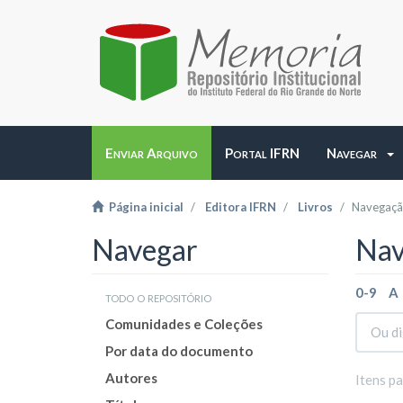
Enviar Arquivo
Portal IFRN
Navegar
Página inicial
Editora IFRN
Livros
Navegação
Navegar
Nav
0-9
A
todo o repositório
Comunidades e Coleções
Por data do documento
Autores
Itens p