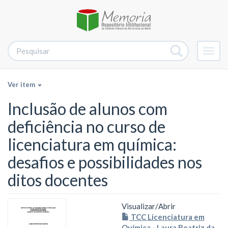
Alter
nave
Ver item
Inclusão de alunos com
deficiência no curso de
licenciatura em química:
desafios e possibilidades nos
ditos docentes
Visualizar/
Abrir
TCC Licenciatura em
Química - Laura Beatriz da