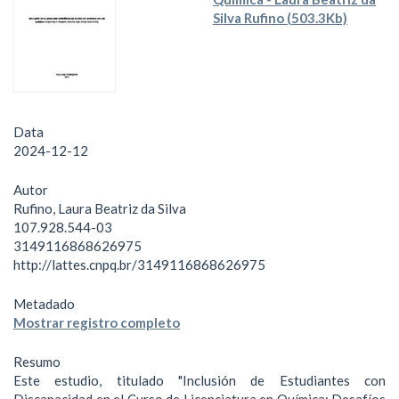
Silva Rufino (503.3Kb)
Data
2024-12-12
Autor
Rufino, Laura Beatriz da Silva
107.928.544-03
3149116868626975
http://lattes.cnpq.br/3149116868626975
Metadado
Mostrar registro completo
Resumo
Este estudio, titulado "Inclusión de Estudiantes con
Discapacidad en el Curso de Licenciatura en Química: Desafíos