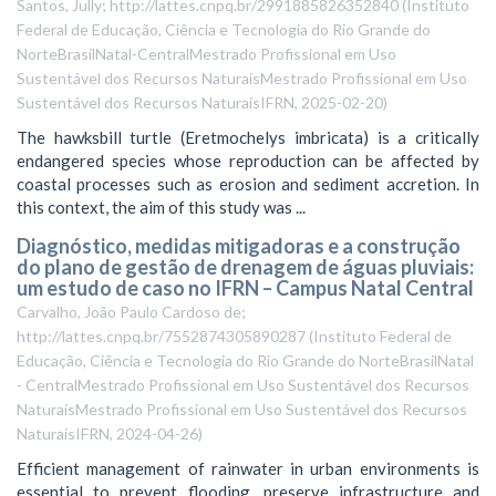
Santos, Jully; http://lattes.cnpq.br/2991885826352840
(
Instituto
Federal de Educação, Ciência e Tecnologia do Rio Grande do
NorteBrasilNatal-CentralMestrado Profissional em Uso
Sustentável dos Recursos NaturaisMestrado Profissional em Uso
Sustentável dos Recursos NaturaisIFRN
,
2025-02-20
)
The hawksbill turtle (Eretmochelys imbricata) is a critically
endangered species whose reproduction can be affected by
coastal processes such as erosion and sediment accretion. In
this context, the aim of this study was ...
Diagnóstico, medidas mitigadoras e a construção
do plano de gestão de drenagem de águas pluviais:
um estudo de caso no IFRN – Campus Natal Central
Carvalho, João Paulo Cardoso de;
http://lattes.cnpq.br/7552874305890287
(
Instituto Federal de
Educação, Ciência e Tecnologia do Rio Grande do NorteBrasilNatal
- CentralMestrado Profissional em Uso Sustentável dos Recursos
NaturaisMestrado Profissional em Uso Sustentável dos Recursos
NaturaisIFRN
,
2024-04-26
)
Efficient management of rainwater in urban environments is
essential to prevent flooding, preserve infrastructure and