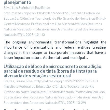
planejamento
Silva, Laís Stéphanie Bazílio da;
http://lattes.cnpq.br/1184128776556892
(
Instituto Federal de
Educação, Ciência e Tecnologia do Rio Grande do NorteBrasilNatal-
CentralMestrado Profissional em Uso Sustentável dos Recursos
NaturaisMestrado Profissional em Uso Sustentável dos Recursos
NaturaisIFRN
,
2025-12-10
)
The ongoing environmental transformations highlight the
importance of organizations and federal entities creating
changes in their scope to incorporate measures that have a
lesser impact on nature. At the state and municipal ...
Utilização de bloco de microconcreto com adição
parcial de resíduo de tinta (borra de tinta) para
alvenaria de vedação e estrutural
Freitas, Bruno Silva; http://lattes.cnpq.br/5262822919219181
(
Instituto Federal de Educação, Ciência e Tecnologia do Rio
Grande do NorteBrasilNatal-CentralMestrado Profissional em Uso
Sustentável dos Recursos NaturaisMestrado Profissional em Uso
Sustentável dos Recursos NaturaisIFRN
,
2025-10-29
)