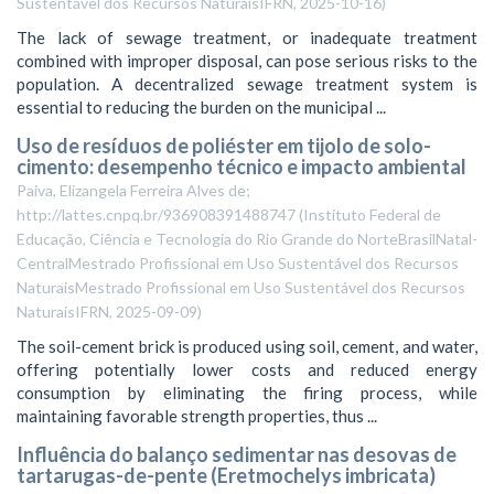
Sustentável dos Recursos NaturaisIFRN
,
2025-10-16
)
The lack of sewage treatment, or inadequate treatment
combined with improper disposal, can pose serious risks to the
population. A decentralized sewage treatment system is
essential to reducing the burden on the municipal ...
Uso de resíduos de poliéster em tijolo de solo-
cimento: desempenho técnico e impacto ambiental
Paiva, Elizangela Ferreira Alves de;
http://lattes.cnpq.br/936908391488747
(
Instituto Federal de
Educação, Ciência e Tecnologia do Rio Grande do NorteBrasilNatal-
CentralMestrado Profissional em Uso Sustentável dos Recursos
NaturaisMestrado Profissional em Uso Sustentável dos Recursos
NaturaisIFRN
,
2025-09-09
)
The soil-cement brick is produced using soil, cement, and water,
offering potentially lower costs and reduced energy
consumption by eliminating the firing process, while
maintaining favorable strength properties, thus ...
Influência do balanço sedimentar nas desovas de
tartarugas-de-pente (Eretmochelys imbricata)