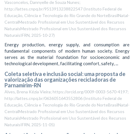
Vasconcelos, Dannyelle de Souza Nunes;
http://lattes.cnpq.br/9513913238822547
(
Instituto Federal de
Educação, Ciência e Tecnologia do Rio Grande do NorteBrasilNatal-
CentralMestrado Profissional em Uso Sustentável dos Recursos
NaturaisMestrado Profissional em Uso Sustentável dos Recursos
NaturaisIFRN
,
2025-10-27
)
Energy production, energy supply, and consumption are
fundamental components of modern human society. Energy
serves as the material foundation for socioeconomic and
technological development, facilitating comfort, safety, ...
Coleta seletiva e inclusão social: uma proposta de
valorização das organizações recicladoras de
Parnamirim-RN
Alves, Brena Kézia Vieira; https://orcid.org/0009-0003-5670-4197;
http://lattes.cnpq.br/0636051643552806
(
Instituto Federal de
Educação, Ciência e Tecnologia do Rio Grande do NorteBrasilNatal-
CentralMestrado Profissional em Uso Sustentável dos Recursos
NaturaisMestrado Profissional em Uso Sustentável dos Recursos
NaturaisIFRN
,
2025-11-05
)