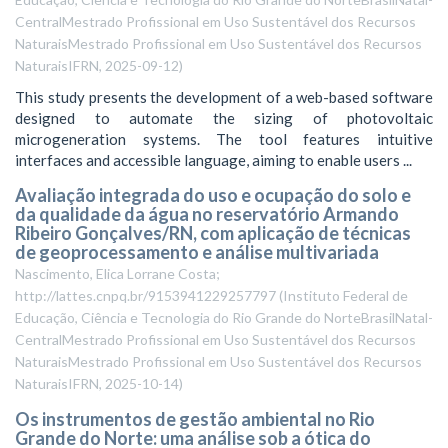
CentralMestrado Profissional em Uso Sustentável dos Recursos
NaturaisMestrado Profissional em Uso Sustentável dos Recursos
NaturaisIFRN
,
2025-09-12
)
This study presents the development of a web-based software
designed to automate the sizing of photovoltaic
microgeneration systems. The tool features intuitive
interfaces and accessible language, aiming to enable users ...
Avaliação integrada do uso e ocupação do solo e
da qualidade da água no reservatório Armando
Ribeiro Gonçalves/RN, com aplicação de técnicas
de geoprocessamento e análise multivariada
Nascimento, Elica Lorrane Costa;
http://lattes.cnpq.br/9153941229257797
(
Instituto Federal de
Educação, Ciência e Tecnologia do Rio Grande do NorteBrasilNatal-
CentralMestrado Profissional em Uso Sustentável dos Recursos
NaturaisMestrado Profissional em Uso Sustentável dos Recursos
NaturaisIFRN
,
2025-10-14
)
Os instrumentos de gestão ambiental no Rio
Grande do Norte: uma análise sob a ótica do