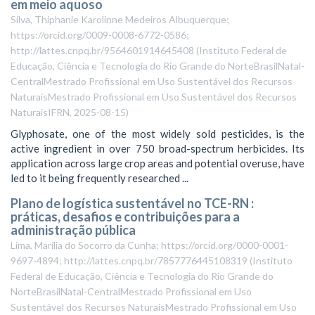
em meio aquoso
Silva, Thiphanie Karolinne Medeiros Albuquerque;
https://orcid.org/0009-0008-6772-0586;
http://lattes.cnpq.br/9564601914645408
(
Instituto Federal de
Educação, Ciência e Tecnologia do Rio Grande do NorteBrasilNatal-
CentralMestrado Profissional em Uso Sustentável dos Recursos
NaturaisMestrado Profissional em Uso Sustentável dos Recursos
NaturaisIFRN
,
2025-08-15
)
Glyphosate, one of the most widely sold pesticides, is the
active ingredient in over 750 broad-spectrum herbicides. Its
application across large crop areas and potential overuse, have
led to it being frequently researched ...
Plano de logística sustentável no TCE-RN :
práticas, desafios e contribuições para a
administração pública
Lima, Marília do Socorro da Cunha; https://orcid.org/0000-0001-
9697-4894; http://lattes.cnpq.br/7857776445108319
(
Instituto
Federal de Educação, Ciência e Tecnologia do Rio Grande do
NorteBrasilNatal-CentralMestrado Profissional em Uso
Sustentável dos Recursos NaturaisMestrado Profissional em Uso