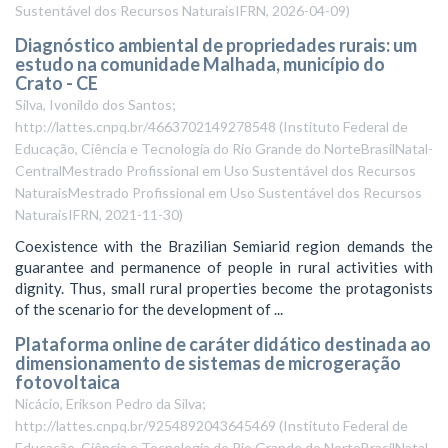
Sustentável dos Recursos NaturaisIFRN
,
2026-04-09
)
Diagnóstico ambiental de propriedades rurais: um
estudo na comunidade Malhada, município do
Crato - CE
Silva, Ivonildo dos Santos;
http://lattes.cnpq.br/4663702149278548
(
Instituto Federal de
Educação, Ciência e Tecnologia do Rio Grande do NorteBrasilNatal-
CentralMestrado Profissional em Uso Sustentável dos Recursos
NaturaisMestrado Profissional em Uso Sustentável dos Recursos
NaturaisIFRN
,
2021-11-30
)
Coexistence with the Brazilian Semiarid region demands the
guarantee and permanence of people in rural activities with
dignity. Thus, small rural properties become the protagonists
of the scenario for the development of ...
Plataforma online de caráter didático destinada ao
dimensionamento de sistemas de microgeração
fotovoltaica
Nicácio, Erikson Pedro da Silva;
http://lattes.cnpq.br/9254892043645469
(
Instituto Federal de
Educação, Ciência e Tecnologia do Rio Grande do NorteBrasilNatal-