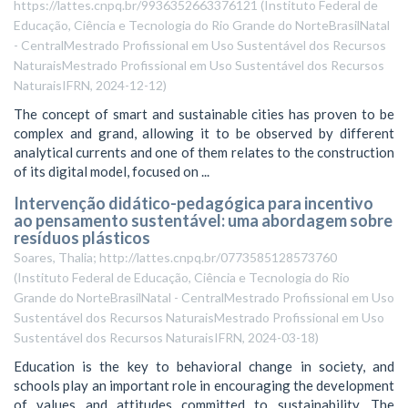
https://lattes.cnpq.br/9936352663376121
(
Instituto Federal de
Educação, Ciência e Tecnologia do Rio Grande do NorteBrasilNatal
- CentralMestrado Profissional em Uso Sustentável dos Recursos
NaturaisMestrado Profissional em Uso Sustentável dos Recursos
NaturaisIFRN
,
2024-12-12
)
The concept of smart and sustainable cities has proven to be
complex and grand, allowing it to be observed by different
analytical currents and one of them relates to the construction
of its digital model, focused on ...
Intervenção didático-pedagógica para incentivo
ao pensamento sustentável: uma abordagem sobre
resíduos plásticos
Soares, Thalia; http://lattes.cnpq.br/0773585128573760
(
Instituto Federal de Educação, Ciência e Tecnologia do Rio
Grande do NorteBrasilNatal - CentralMestrado Profissional em Uso
Sustentável dos Recursos NaturaisMestrado Profissional em Uso
Sustentável dos Recursos NaturaisIFRN
,
2024-03-18
)
Education is the key to behavioral change in society, and
schools play an important role in encouraging the development
of values and attitudes committed to sustainability. The