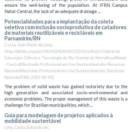
ensure the well-being of the population. At IFRN Campus
Natal-Central, the lack of an adequate drainage ...
Potencialidades para a implantação da coleta
seletiva com inclusão socioprodutiva de catadores
de materiais reutilizáveis e recicláveis em
Parnamirim/RN
Costa, João Paulo de Lima;
http://lattes.cnpq.br/0619634265051310
(
Instituto Federal de
Educação, Ciência e Tecnologia do Rio Grande do NorteBrasilNatal
- CentralMestrado Profissional em Uso Sustentável dos Recursos
NaturaisMestrado Profissional em Uso Sustentável dos Recursos
NaturaisIFRN
,
2025-02-05
)
The problem of solid waste has gained notoriety due to the
high generation and associated socio-environmental and
economic problems. The proper management of this waste is a
challenge for Brazilian municipalities, which ...
Guia para modelagem de projetos aplicados à
mobilidade sustentável
Lima, Carlos Eduardo de;