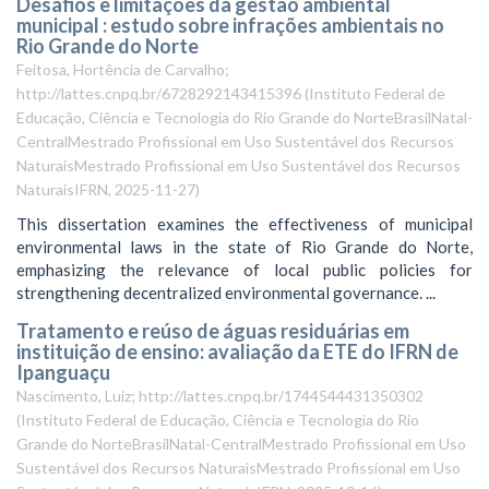
Desafios e limitações da gestão ambiental
municipal : estudo sobre infrações ambientais no
Rio Grande do Norte
Feitosa, Hortência de Carvalho;
http://lattes.cnpq.br/6728292143415396
(
Instituto Federal de
Educação, Ciência e Tecnologia do Rio Grande do NorteBrasilNatal-
CentralMestrado Profissional em Uso Sustentável dos Recursos
NaturaisMestrado Profissional em Uso Sustentável dos Recursos
NaturaisIFRN
,
2025-11-27
)
This dissertation examines the effectiveness of municipal
environmental laws in the state of Rio Grande do Norte,
emphasizing the relevance of local public policies for
strengthening decentralized environmental governance. ...
Tratamento e reúso de águas residuárias em
instituição de ensino: avaliação da ETE do IFRN de
Ipanguaçu
Nascimento, Luiz; http://lattes.cnpq.br/1744544431350302
(
Instituto Federal de Educação, Ciência e Tecnologia do Rio
Grande do NorteBrasilNatal-CentralMestrado Profissional em Uso
Sustentável dos Recursos NaturaisMestrado Profissional em Uso