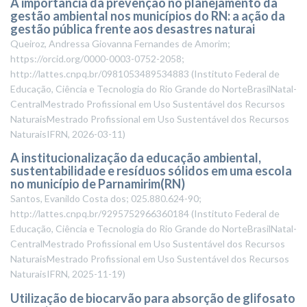
A importância da prevenção no planejamento da
gestão ambiental nos municípios do RN: a ação da
gestão pública frente aos desastres naturai
Queiroz, Andressa Giovanna Fernandes de Amorim;
https://orcid.org/0000-0003-0752-2058;
http://lattes.cnpq.br/0981053489534883
(
Instituto Federal de
Educação, Ciência e Tecnologia do Rio Grande do NorteBrasilNatal-
CentralMestrado Profissional em Uso Sustentável dos Recursos
NaturaisMestrado Profissional em Uso Sustentável dos Recursos
NaturaisIFRN
,
2026-03-11
)
A institucionalização da educação ambiental,
sustentabilidade e resíduos sólidos em uma escola
no município de Parnamirim(RN)
Santos, Evanildo Costa dos; 025.880.624-90;
http://lattes.cnpq.br/9295752966360184
(
Instituto Federal de
Educação, Ciência e Tecnologia do Rio Grande do NorteBrasilNatal-
CentralMestrado Profissional em Uso Sustentável dos Recursos
NaturaisMestrado Profissional em Uso Sustentável dos Recursos
NaturaisIFRN
,
2025-11-19
)
Utilização de biocarvão para absorção de glifosato