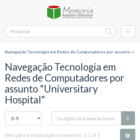
Alter
nave
Navegação Tecnologia em Redes de Computadores por assunto
Navegação Tecnologia em
Redes de Computadores por
assunto "Universitary
Hospital"
Ir
Itens para a visualização no momento 1-1 of 1