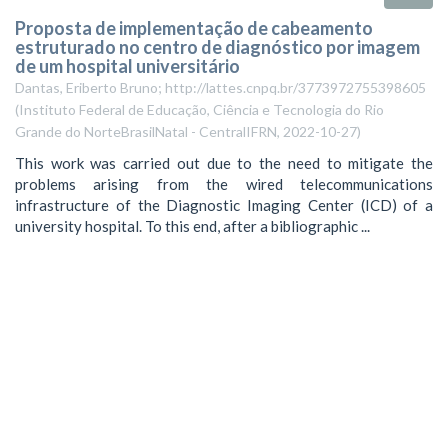
Proposta de implementação de cabeamento
estruturado no centro de diagnóstico por imagem
de um hospital universitário
Dantas, Eriberto Bruno; http://lattes.cnpq.br/3773972755398605
(
Instituto Federal de Educação, Ciência e Tecnologia do Rio
Grande do NorteBrasilNatal - CentralIFRN
,
2022-10-27
)
This work was carried out due to the need to mitigate the
problems arising from the wired telecommunications
infrastructure of the Diagnostic Imaging Center (ICD) of a
university hospital. To this end, after a bibliographic ...