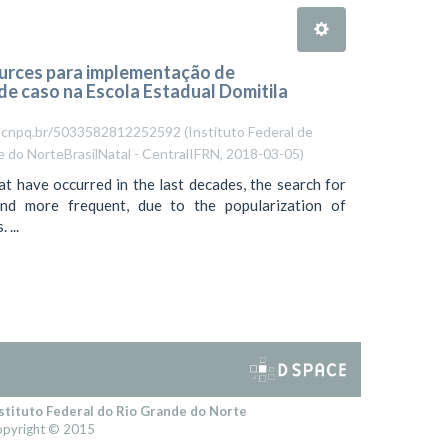
ources para implementação de
de caso na Escola Estadual Domitila
es.cnpq.br/5033582812252592
(
Instituto Federal de
e do NorteBrasilNatal - CentralIFRN
,
2018-03-05
)
t have occurred in the last decades, the search for
nd more frequent, due to the popularization of
...
stituto Federal do Rio Grande do Norte
pyright © 2015