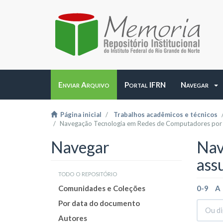
Enviar Arquivo
Portal IFRN
Navegar
Página inicial
Trabalhos acadêmicos e técnicos
Navegação Tecnologia em Redes de Computadores por
Navegar
Nav
ass
todo o repositório
Comunidades e Coleções
0-9
A
Por data do documento
Autores