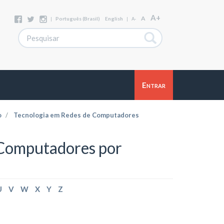
A+
A
|
Português (Brasil)
English
|
A-
Entrar
o
Tecnologia em Redes de Computadores
 Computadores por
U
V
W
X
Y
Z