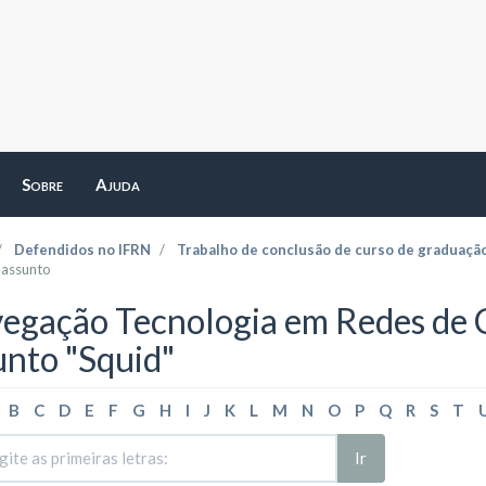
Sobre
Ajuda
Defendidos no IFRN
Trabalho de conclusão de curso de graduaçã
 assunto
egação Tecnologia em Redes de
unto "Squid"
B
C
D
E
F
G
H
I
J
K
L
M
N
O
P
Q
R
S
T
Ir