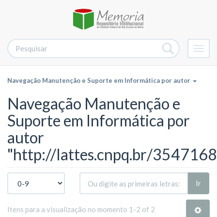
Alter
nave
Navegação Manutenção e Suporte em Informática por autor
Navegação Manutenção e
Suporte em Informática por
autor
"http://lattes.cnpq.br/35471
Ir
Itens para a visualização no momento 1-2 of 2