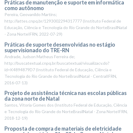
Práticas de manutenção e suporte em informática
como autônomo
Pereira, Geovanildo Martins;
http://lattes.cnpq.br/1293002294317777
(
Instituto Federal de
Educação, Ciência e Tecnologia do Rio Grande do NorteBrasilNatal
- Zona NorteIFRN
,
2022-07-29
)
Práticas de suporte desenvolvidas no estágio
supervisionado do TRE-RN
Andrade, Judson Matheus Ferreira de;
http://buscatextual.cnpq.br/buscatextual/visualizacv.do?
id=K4894879D7
(
Instituto Federal de Educação, Ciência e
Tecnologia do Rio Grande do NorteBrasilNatal - CentralIFRN
,
2016-07-13
)
Projeto de assistência técnica nas escolas públicas
da zona norte de Natal
Santos, Vitoria Gomes dos
(
Instituto Federal de Educação, Ciência
e Tecnologia do Rio Grande do NorteBrasilNatal - Zona NorteIFRN
,
2018-12-19
)
Proposta de compra de materiais de eletricidade