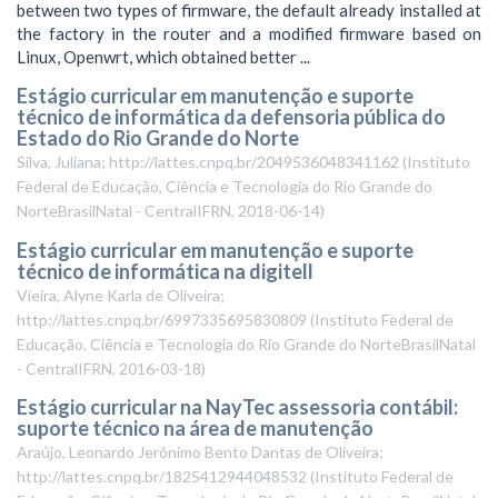
between two types of firmware, the default already installed at
the factory in the router and a modified firmware based on
Linux, Openwrt, which obtained better ...
Estágio curricular em manutenção e suporte
técnico de informática da defensoria pública do
Estado do Rio Grande do Norte
Silva, Juliana; http://lattes.cnpq.br/2049536048341162
(
Instituto
Federal de Educação, Ciência e Tecnologia do Rio Grande do
NorteBrasilNatal - CentralIFRN
,
2018-06-14
)
Estágio curricular em manutenção e suporte
técnico de informática na digitell
Vieira, Alyne Karla de Oliveira;
http://lattes.cnpq.br/6997335695830809
(
Instituto Federal de
Educação, Ciência e Tecnologia do Rio Grande do NorteBrasilNatal
- CentralIFRN
,
2016-03-18
)
Estágio curricular na NayTec assessoria contábil:
suporte técnico na área de manutenção
Araújo, Leonardo Jerônimo Bento Dantas de Oliveira;
http://lattes.cnpq.br/1825412944048532
(
Instituto Federal de