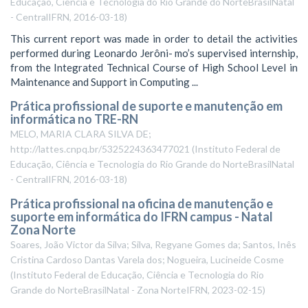
Educação, Ciência e Tecnologia do Rio Grande do NorteBrasilNatal
- CentralIFRN
,
2016-03-18
)
This current report was made in order to detail the activities
performed during Leonardo Jerôni- mo’s supervised internship,
from the Integrated Technical Course of High School Level in
Maintenance and Support in Computing ...
Prática profissional de suporte e manutenção em
informática no TRE-RN
MELO, MARIA CLARA SILVA DE;
http://lattes.cnpq.br/5325224363477021
(
Instituto Federal de
Educação, Ciência e Tecnologia do Rio Grande do NorteBrasilNatal
- CentralIFRN
,
2016-03-18
)
Prática profissional na oficina de manutenção e
suporte em informática do IFRN campus - Natal
Zona Norte
Soares, João Victor da Silva; Silva, Regyane Gomes da; Santos, Inês
Cristina Cardoso Dantas Varela dos; Nogueira, Lucineide Cosme
(
Instituto Federal de Educação, Ciência e Tecnologia do Rio
Grande do NorteBrasilNatal - Zona NorteIFRN
,
2023-02-15
)