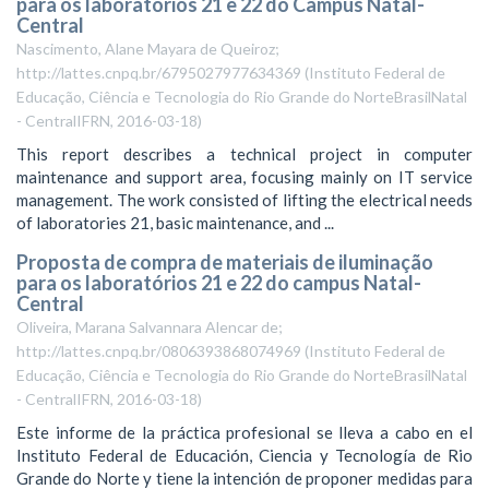
para os laboratórios 21 e 22 do Campus Natal-
Central
Nascimento, Alane Mayara de Queiroz;
http://lattes.cnpq.br/6795027977634369
(
Instituto Federal de
Educação, Ciência e Tecnologia do Rio Grande do NorteBrasilNatal
- CentralIFRN
,
2016-03-18
)
This report describes a technical project in computer
maintenance and support area, focusing mainly on IT service
management. The work consisted of lifting the electrical needs
of laboratories 21, basic maintenance, and ...
Proposta de compra de materiais de iluminação
para os laboratórios 21 e 22 do campus Natal-
Central
Oliveira, Marana Salvannara Alencar de;
http://lattes.cnpq.br/0806393868074969
(
Instituto Federal de
Educação, Ciência e Tecnologia do Rio Grande do NorteBrasilNatal
- CentralIFRN
,
2016-03-18
)
Este informe de la práctica profesional se lleva a cabo en el
Instituto Federal de Educación, Ciencia y Tecnología de Rio
Grande do Norte y tiene la intención de proponer medidas para