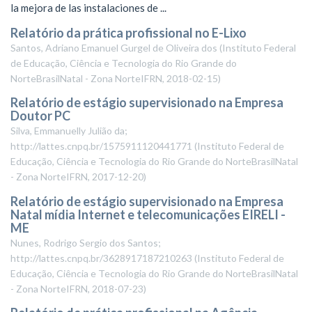
la mejora de las instalaciones de ...
Relatório da prática profissional no E-Lixo
Santos, Adriano Emanuel Gurgel de Oliveira dos
(
Instituto Federal
de Educação, Ciência e Tecnologia do Rio Grande do
NorteBrasilNatal - Zona NorteIFRN
,
2018-02-15
)
Relatório de estágio supervisionado na Empresa
Doutor PC
Silva, Emmanuelly Julião da;
http://lattes.cnpq.br/1575911120441771
(
Instituto Federal de
Educação, Ciência e Tecnologia do Rio Grande do NorteBrasilNatal
- Zona NorteIFRN
,
2017-12-20
)
Relatório de estágio supervisionado na Empresa
Natal mídia Internet e telecomunicações EIRELI -
ME
Nunes, Rodrigo Sergio dos Santos;
http://lattes.cnpq.br/3628917187210263
(
Instituto Federal de
Educação, Ciência e Tecnologia do Rio Grande do NorteBrasilNatal
- Zona NorteIFRN
,
2018-07-23
)