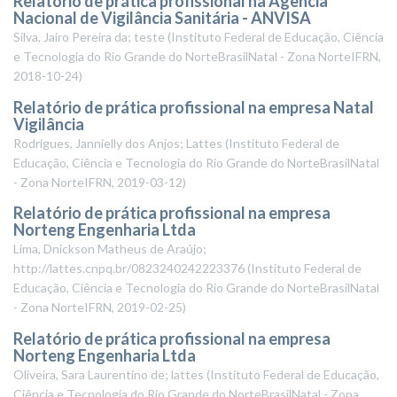
Relatório de prática profissional na Agência
Nacional de Vigilância Sanitária - ANVISA
Silva, Jairo Pereira da; teste
(
Instituto Federal de Educação, Ciência
e Tecnologia do Rio Grande do NorteBrasilNatal - Zona NorteIFRN
,
2018-10-24
)
Relatório de prática profissional na empresa Natal
Vigilância
Rodrigues, Jannielly dos Anjos; Lattes
(
Instituto Federal de
Educação, Ciência e Tecnologia do Rio Grande do NorteBrasilNatal
- Zona NorteIFRN
,
2019-03-12
)
Relatório de prática profissional na empresa
Norteng Engenharia Ltda
Lima, Dnickson Matheus de Araújo;
http://lattes.cnpq.br/0823240242223376
(
Instituto Federal de
Educação, Ciência e Tecnologia do Rio Grande do NorteBrasilNatal
- Zona NorteIFRN
,
2019-02-25
)
Relatório de prática profissional na empresa
Norteng Engenharia Ltda
Oliveira, Sara Laurentino de; lattes
(
Instituto Federal de Educação,
Ciência e Tecnologia do Rio Grande do NorteBrasilNatal - Zona