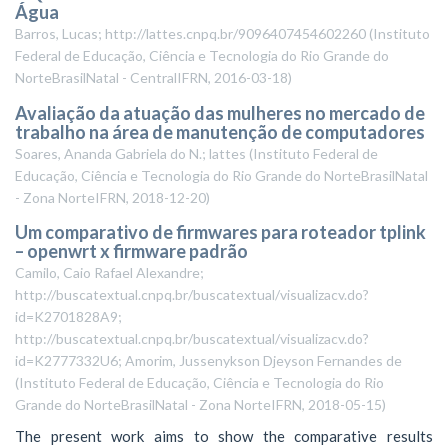
Água
Barros, Lucas; http://lattes.cnpq.br/9096407454602260
(
Instituto
Federal de Educação, Ciência e Tecnologia do Rio Grande do
NorteBrasilNatal - CentralIFRN
,
2016-03-18
)
Avaliação da atuação das mulheres no mercado de
trabalho na área de manutenção de computadores
Soares, Ananda Gabriela do N.; lattes
(
Instituto Federal de
Educação, Ciência e Tecnologia do Rio Grande do NorteBrasilNatal
- Zona NorteIFRN
,
2018-12-20
)
Um comparativo de firmwares para roteador tplink
– openwrt x firmware padrão
Camilo, Caio Rafael Alexandre;
http://buscatextual.cnpq.br/buscatextual/visualizacv.do?
id=K2701828A9;
http://buscatextual.cnpq.br/buscatextual/visualizacv.do?
id=K2777332U6; Amorim, Jussenykson Djeyson Fernandes de
(
Instituto Federal de Educação, Ciência e Tecnologia do Rio
Grande do NorteBrasilNatal - Zona NorteIFRN
,
2018-05-15
)
The present work aims to show the comparative results