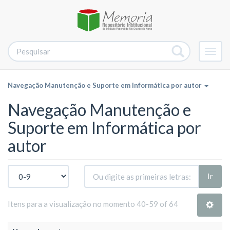
Alter
nave
Navegação Manutenção e Suporte em Informática por autor
Navegação Manutenção e
Suporte em Informática por
autor
Ir
Itens para a visualização no momento 40-59 of 64