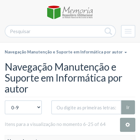
Alter
nave
Navegação Manutenção e Suporte em Informática por autor
Navegação Manutenção e
Suporte em Informática por
autor
Ir
Itens para a visualização no momento 6-25 of 64