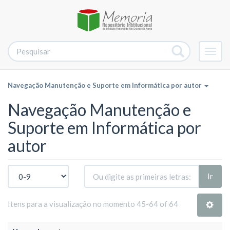
Alter
nave
Navegação Manutenção e Suporte em Informática por autor
Navegação Manutenção e
Suporte em Informática por
autor
Ir
Itens para a visualização no momento 45-64 of 64