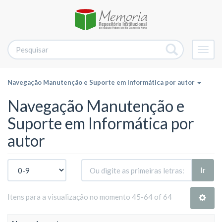
Alter
nave
Navegação Manutenção e Suporte em Informática por autor
Navegação Manutenção e
Suporte em Informática por
autor
Ir
Itens para a visualização no momento 45-64 of 64