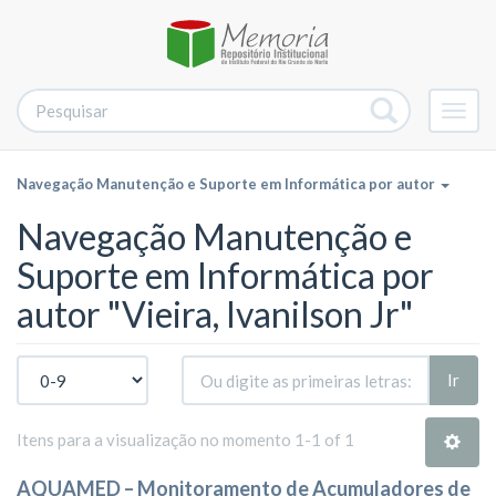
Alter
nave
Navegação Manutenção e Suporte em Informática por autor
Navegação Manutenção e
Suporte em Informática por
autor "Vieira, Ivanilson Jr"
Ir
Itens para a visualização no momento 1-1 of 1
AQUAMED – Monitoramento de Acumuladores de