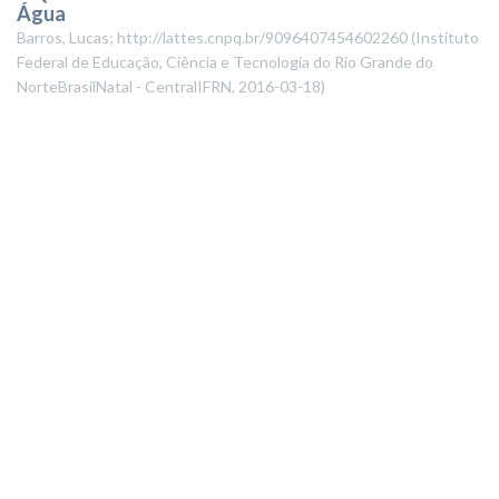
Água
Barros, Lucas; http://lattes.cnpq.br/9096407454602260
(
Instituto
Federal de Educação, Ciência e Tecnologia do Rio Grande do
NorteBrasilNatal - CentralIFRN
,
2016-03-18
)