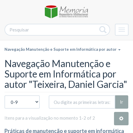
Alter
nave
Navegação Manutenção e Suporte em Informática por autor
Navegação Manutenção e
Suporte em Informática por
autor "Teixeira, Daniel Garcia"
Ir
Itens para a visualização no momento 1-2 of 2
Práticas de manutenção e suporte em informática