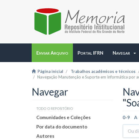
Enviar Arquivo
Portal IFRN
Navegar
Página inicial
Trabalhos acadêmicos e técnicos
Navegação Manutenção e Suporte em Informática por a
Navegar
Nav
"So
todo o repositório
Comunidades e Coleções
0-9
A
Por data do documento
Autores