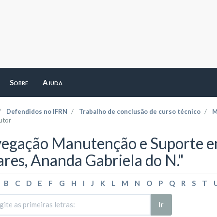
Sobre
Ajuda
Defendidos no IFRN
Trabalho de conclusão de curso técnico
M
utor
egação Manutenção e Suporte em
ares, Ananda Gabriela do N."
B
C
D
E
F
G
H
I
J
K
L
M
N
O
P
Q
R
S
T
Ir