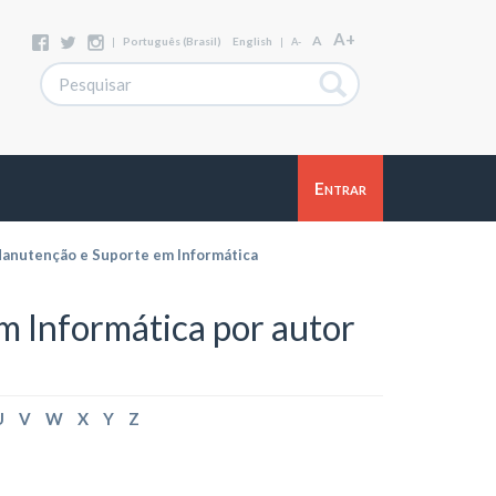
A+
A
|
Português (Brasil)
English
|
A-
Entrar
anutenção e Suporte em Informática
 Informática por autor
U
V
W
X
Y
Z