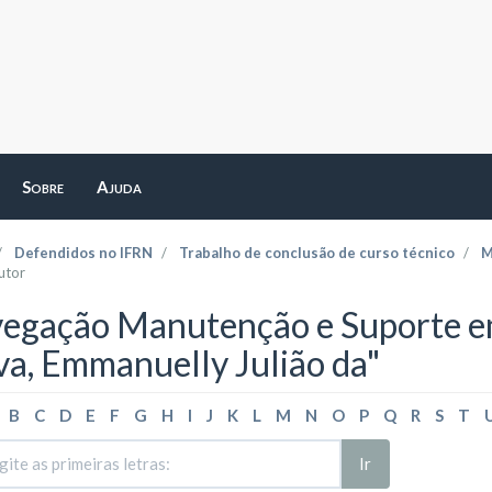
Sobre
Ajuda
Defendidos no IFRN
Trabalho de conclusão de curso técnico
M
utor
egação Manutenção e Suporte em
lva, Emmanuelly Julião da"
B
C
D
E
F
G
H
I
J
K
L
M
N
O
P
Q
R
S
T
Ir