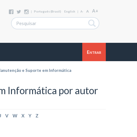
A+
A
|
Português (Brasil)
English
|
A-
Entrar
anutenção e Suporte em Informática
 Informática por autor
U
V
W
X
Y
Z