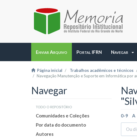
Enviar Arquivo
Portal IFRN
Navegar
Página inicial
Trabalhos acadêmicos e técnicos
Navegação Manutenção e Suporte em Informática por a
Navegar
Nav
"Si
todo o repositório
Comunidades e Coleções
0-9
A
Por data do documento
Autores