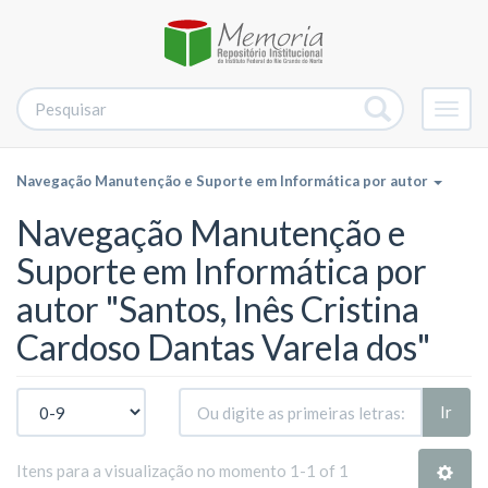
Alter
nave
Navegação Manutenção e Suporte em Informática por autor
Navegação Manutenção e
Suporte em Informática por
autor "Santos, Inês Cristina
Cardoso Dantas Varela dos"
Ir
Itens para a visualização no momento 1-1 of 1