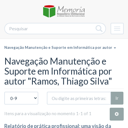
Alter
nave
Navegação Manutenção e Suporte em Informática por autor
Navegação Manutenção e
Suporte em Informática por
autor "Ramos, Thiago Silva"
Ir
Itens para a visualização no momento 1-1 of 1
Relatório de prática profissional: uma visão da