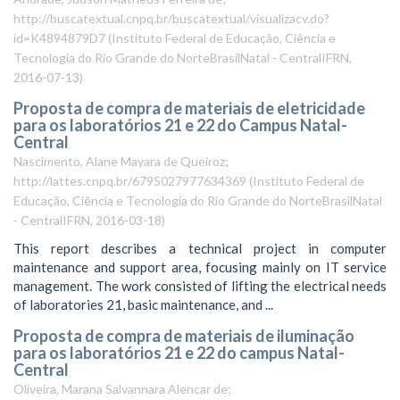
http://buscatextual.cnpq.br/buscatextual/visualizacv.do?
id=K4894879D7
(
Instituto Federal de Educação, Ciência e
Tecnologia do Rio Grande do NorteBrasilNatal - CentralIFRN
,
2016-07-13
)
Proposta de compra de materiais de eletricidade
para os laboratórios 21 e 22 do Campus Natal-
Central
Nascimento, Alane Mayara de Queiroz;
http://lattes.cnpq.br/6795027977634369
(
Instituto Federal de
Educação, Ciência e Tecnologia do Rio Grande do NorteBrasilNatal
- CentralIFRN
,
2016-03-18
)
This report describes a technical project in computer
maintenance and support area, focusing mainly on IT service
management. The work consisted of lifting the electrical needs
of laboratories 21, basic maintenance, and ...
Proposta de compra de materiais de iluminação
para os laboratórios 21 e 22 do campus Natal-
Central
Oliveira, Marana Salvannara Alencar de;