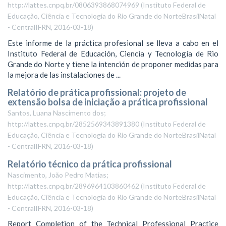
http://lattes.cnpq.br/0806393868074969
(
Instituto Federal de
Educação, Ciência e Tecnologia do Rio Grande do NorteBrasilNatal
- CentralIFRN
,
2016-03-18
)
Este informe de la práctica profesional se lleva a cabo en el
Instituto Federal de Educación, Ciencia y Tecnología de Rio
Grande do Norte y tiene la intención de proponer medidas para
la mejora de las instalaciones de ...
Relatório de prática profissional: projeto de
extensão bolsa de iniciação a prática profissional
Santos, Luana Nascimento dos;
http://lattes.cnpq.br/2852569343891380
(
Instituto Federal de
Educação, Ciência e Tecnologia do Rio Grande do NorteBrasilNatal
- CentralIFRN
,
2016-03-18
)
Relatório técnico da prática profissional
Nascimento, João Pedro Matias;
http://lattes.cnpq.br/2896964103860462
(
Instituto Federal de
Educação, Ciência e Tecnologia do Rio Grande do NorteBrasilNatal
- CentralIFRN
,
2016-03-18
)
Report Completion of the Technical Professional Practice