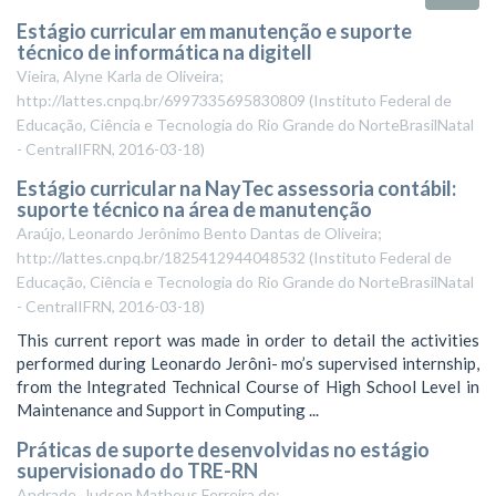
Estágio curricular em manutenção e suporte
técnico de informática na digitell
Vieira, Alyne Karla de Oliveira;
http://lattes.cnpq.br/6997335695830809
(
Instituto Federal de
Educação, Ciência e Tecnologia do Rio Grande do NorteBrasilNatal
- CentralIFRN
,
2016-03-18
)
Estágio curricular na NayTec assessoria contábil:
suporte técnico na área de manutenção
Araújo, Leonardo Jerônimo Bento Dantas de Oliveira;
http://lattes.cnpq.br/1825412944048532
(
Instituto Federal de
Educação, Ciência e Tecnologia do Rio Grande do NorteBrasilNatal
- CentralIFRN
,
2016-03-18
)
This current report was made in order to detail the activities
performed during Leonardo Jerôni- mo’s supervised internship,
from the Integrated Technical Course of High School Level in
Maintenance and Support in Computing ...
Práticas de suporte desenvolvidas no estágio
supervisionado do TRE-RN
Andrade, Judson Matheus Ferreira de;