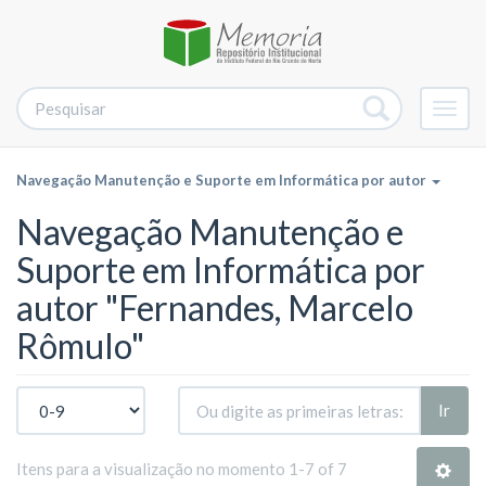
Alter
nave
Navegação Manutenção e Suporte em Informática por autor
Navegação Manutenção e
Suporte em Informática por
autor "Fernandes, Marcelo
Rômulo"
Ir
Itens para a visualização no momento 1-7 of 7