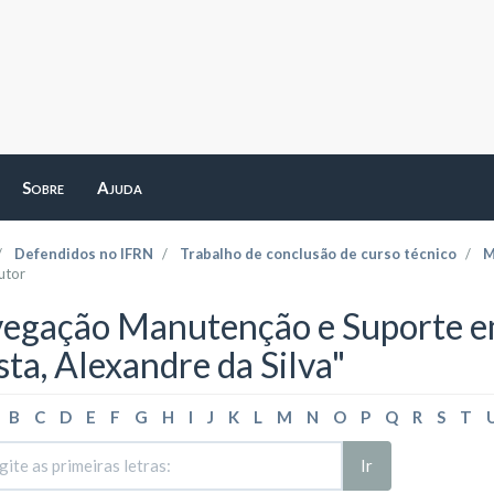
Sobre
Ajuda
Defendidos no IFRN
Trabalho de conclusão de curso técnico
M
utor
egação Manutenção e Suporte em
sta, Alexandre da Silva"
B
C
D
E
F
G
H
I
J
K
L
M
N
O
P
Q
R
S
T
Ir