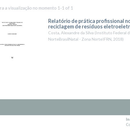
ara a visualização no momento 1-1 of 1
Relatório de prática profissional 
reciclagem de resíduos eletroelet
Costa, Alexandre da Silva
(
Instituto Federal 
NorteBrasilNatal - Zona NorteIFRN
,
2018
)
In
Co