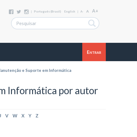
A+
A
|
Português (Brasil)
English
|
A-
Entrar
anutenção e Suporte em Informática
 Informática por autor
U
V
W
X
Y
Z