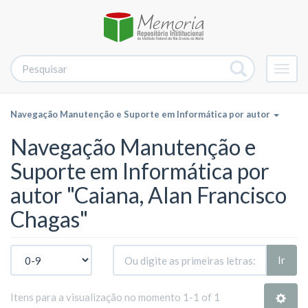
Alter
nave
Navegação Manutenção e Suporte em Informática por autor
Navegação Manutenção e
Suporte em Informática por
autor "Caiana, Alan Francisco
Chagas"
Ir
Itens para a visualização no momento 1-1 of 1