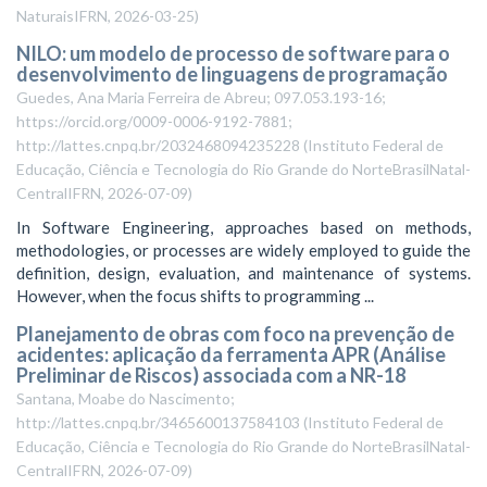
NaturaisIFRN
,
2026-03-25
)
NILO: um modelo de processo de software para o
desenvolvimento de linguagens de programação
Guedes, Ana Maria Ferreira de Abreu; 097.053.193-16;
https://orcid.org/0009-0006-9192-7881;
http://lattes.cnpq.br/2032468094235228
(
Instituto Federal de
Educação, Ciência e Tecnologia do Rio Grande do NorteBrasilNatal-
CentralIFRN
,
2026-07-09
)
In Software Engineering, approaches based on methods,
methodologies, or processes are widely employed to guide the
definition, design, evaluation, and maintenance of systems.
However, when the focus shifts to programming ...
Planejamento de obras com foco na prevenção de
acidentes: aplicação da ferramenta APR (Análise
Preliminar de Riscos) associada com a NR-18
Santana, Moabe do Nascimento;
http://lattes.cnpq.br/3465600137584103
(
Instituto Federal de
Educação, Ciência e Tecnologia do Rio Grande do NorteBrasilNatal-
CentralIFRN
,
2026-07-09
)