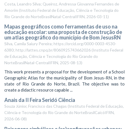
Costa, Leandro Silva; Queiroz, Andressa Giovanna Fernandes de
Amorim
(
Instituto Federal de Educação, Ciência e Tecnologia do
Rio Grande do NorteBrasilNatal-CentralIFRN
,
2026-03-11
)
Mapas geográficos como ferramentas de uso na
educação escolar: uma proposta de construção de
um atlas geográfico do município de Bom JesusRN
Silva, Camila Saiury Pereira; https://orcid.org/0000-0003-4530-
6380; http://lattes.cnpq.br/8060925743662026
(
Instituto Federal
de Educação, Ciência e Tecnologia do Rio Grande do
NorteBrasilNatal-CentralIFRN
,
2025-08-13
)
This work presents a proposal for the development of a School
Geographic Atlas for the municipality of Bom Jesus-RN, in the
state of Rio Grande do Norte, Brazil. The objective was to
create a didactic resource capable ...
Anais da II Feira Seridó Ciência
Souza Júnior, Francisco das Chagas
(
Instituto Federal de Educação,
Ciência e Tecnologia do Rio Grande do NorteBrasilCaicóIFRN
,
2026-06-08
)
Paisagens simbólicas e (re)configurações urbanas: