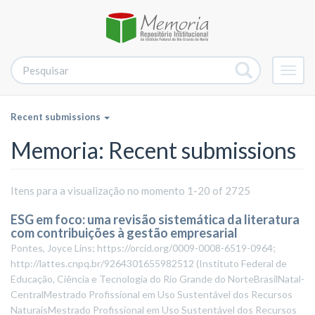
Alter
nave
Recent submissions
Memoria: Recent submissions
Itens para a visualização no momento 1-20 of 2725
ESG em foco: uma revisão sistemática da literatura
com contribuições à gestão empresarial
Pontes, Joyce Lins; https://orcid.org/0009-0008-6519-0964;
http://lattes.cnpq.br/9264301655982512
(
Instituto Federal de
Educação, Ciência e Tecnologia do Rio Grande do NorteBrasilNatal-
CentralMestrado Profissional em Uso Sustentável dos Recursos
NaturaisMestrado Profissional em Uso Sustentável dos Recursos