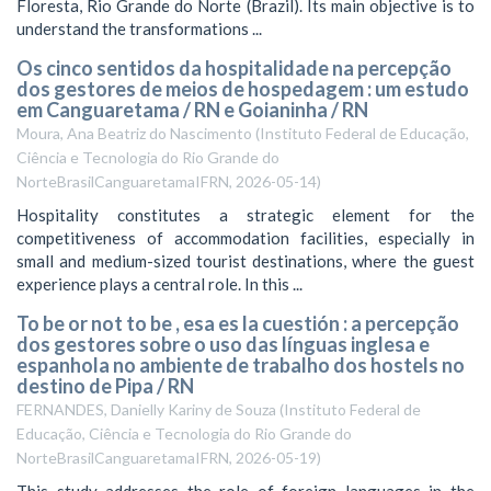
Floresta, Rio Grande do Norte (Brazil). Its main objective is to
understand the transformations ...
Os cinco sentidos da hospitalidade na percepção
dos gestores de meios de hospedagem : um estudo
em Canguaretama / RN e Goianinha / RN
Moura, Ana Beatriz do Nascimento
(
Instituto Federal de Educação,
Ciência e Tecnologia do Rio Grande do
NorteBrasilCanguaretamaIFRN
,
2026-05-14
)
Hospitality constitutes a strategic element for the
competitiveness of accommodation facilities, especially in
small and medium-sized tourist destinations, where the guest
experience plays a central role. In this ...
To be or not to be , esa es la cuestión : a percepção
dos gestores sobre o uso das línguas inglesa e
espanhola no ambiente de trabalho dos hostels no
destino de Pipa / RN
FERNANDES, Danielly Kariny de Souza
(
Instituto Federal de
Educação, Ciência e Tecnologia do Rio Grande do
NorteBrasilCanguaretamaIFRN
,
2026-05-19
)