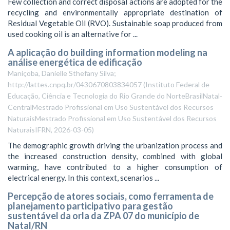
Few collection and correct disposal actions are adopted for the
recycling and environmentally appropriate destination of
Residual Vegetable Oil (RVO). Sustainable soap produced from
used cooking oil is an alternative for ...
A aplicação do building information modeling na
análise energética de edificação
Maniçoba, Danielle Sthefany Silva;
http://lattes.cnpq.br/0430670803834057
(
Instituto Federal de
Educação, Ciência e Tecnologia do Rio Grande do NorteBrasilNatal-
CentralMestrado Profissional em Uso Sustentável dos Recursos
NaturaisMestrado Profissional em Uso Sustentável dos Recursos
NaturaisIFRN
,
2026-03-05
)
The demographic growth driving the urbanization process and
the increased construction density, combined with global
warming, have contributed to a higher consumption of
electrical energy. In this context, scenarios ...
Percepção de atores sociais, como ferramenta de
planejamento participativo para gestão
sustentável da orla da ZPA 07 do município de
Natal/RN