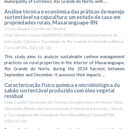
municipality of Extremoz, Rio Grande do Norte, with ...
Análise técnica e econômica das práticas de manejo
sustentável na cajucultura: um estudo de caso em
propriedades rurais, Maxaranguape-RN
Costa, Rayane Gondim de Oliveira;
http://lattes.cnpq.br/6626990117040553
(
Instituto Federal de
Educação, Ciência e Tecnologia do Rio Grande do NorteBrasilNatal-
CentralIFRN
,
2025-08-12
)
This study aims to analyze sustainable cashew management
practices on rural properties in the interior of Maxaranguape,
Rio Grande do Norte, during the 2024 harvest, between
September and December. It assesses their impacts ...
Caracterização físico química e microbiológica do
sabão sustentável produzido com óleo vegetal
residual
Lima, Camilla Figueiredo de; Ferreira, Douglisnilson de Morais; Silva,
Ulissandra Ribeiro de LIma
(
Instituto Federal de Educação, Ciência
e Tecnologia do Rio Grande do NorteBrasilNatal-CentralIFRN
,
2025-07-05
)