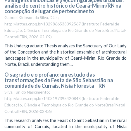
análise do centro histórico de Ceará-Mirim/RN na
concepção de lugar de pertencimento
Gabriel Klebson da Silva, Dias;
http://lattes.cnpq.br/1329866533392567
(
Instituto Federal de
Educação, Ciência e Tecnologia do Rio Grande do NorteBrasilNatal-
CentralIFRN
,
2026-02-09
)
This Undergraduate Thesis analyzes the Sanctuary of Our Lady
of the Conception and the historical ensemble of architectural
landscapes in the municipality of Ceará-Mirim, Rio Grande do
Norte, Brazil, understanding them ...
O sagrado e o profano: um estudo das
transformações da Festa de São Sebastião na
comunidade de Currais, Nísia Floresta – RN
Silva, Iuri do Nascimento;
http://lattes.cnpq.br/1403197395420848
(
Instituto Federal de
Educação, Ciência e Tecnologia do Rio Grande do NorteBrasilNatal-
CentralIFRN
,
2026-02-06
)
This research analyzes the Feast of Saint Sebastian in the rural
community of Currais, located in the municipality of Nísia