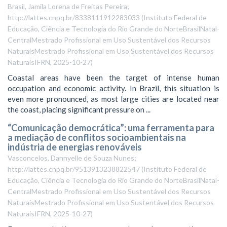
Brasil, Jamila Lorena de Freitas Pereira;
http://lattes.cnpq.br/8338111912283033
(
Instituto Federal de
Educação, Ciência e Tecnologia do Rio Grande do NorteBrasilNatal-
CentralMestrado Profissional em Uso Sustentável dos Recursos
NaturaisMestrado Profissional em Uso Sustentável dos Recursos
NaturaisIFRN
,
2025-10-27
)
Coastal areas have been the target of intense human
occupation and economic activity. In Brazil, this situation is
even more pronounced, as most large cities are located near
the coast, placing significant pressure on ...
“Comunicação democrática”: uma ferramenta para
a mediação de conflitos socioambientais na
indústria de energias renováveis
Vasconcelos, Dannyelle de Souza Nunes;
http://lattes.cnpq.br/9513913238822547
(
Instituto Federal de
Educação, Ciência e Tecnologia do Rio Grande do NorteBrasilNatal-
CentralMestrado Profissional em Uso Sustentável dos Recursos
NaturaisMestrado Profissional em Uso Sustentável dos Recursos
NaturaisIFRN
,
2025-10-27
)