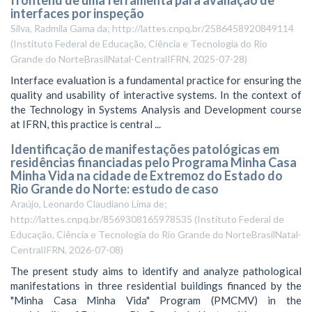
interfaces por inspeção
Silva, Radmila Gama da; http://lattes.cnpq.br/2586458920849114
(
Instituto Federal de Educação, Ciência e Tecnologia do Rio
Grande do NorteBrasilNatal-CentralIFRN
,
2025-07-28
)
Interface evaluation is a fundamental practice for ensuring the
quality and usability of interactive systems. In the context of
the Technology in Systems Analysis and Development course
at IFRN, this practice is central ...
Identificação de manifestações patológicas em
residências financiadas pelo Programa Minha Casa
Minha Vida na cidade de Extremoz do Estado do
Rio Grande do Norte: estudo de caso
Araújo, Leonardo Claudiano Lima de;
http://lattes.cnpq.br/8569308165978535
(
Instituto Federal de
Educação, Ciência e Tecnologia do Rio Grande do NorteBrasilNatal-
CentralIFRN
,
2026-07-08
)
The present study aims to identify and analyze pathological
manifestations in three residential buildings financed by the
"Minha Casa Minha Vida" Program (PMCMV) in the