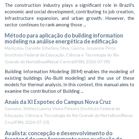
The construction industry plays a significant role in Brazil's
economic and social development, contributing to job creation,
infrastructure expansion, and urban growth. However, the
sector continues to rank among those ...
Método para aplicação do building information
modeling na análise energética de edificação
Maniçoba, Danielle Sthefany Silva; Giesta, Josyanne Pinto
(
Instituto Federal de Educação, Ciência e Tecnologia do Rio
Grande do NorteBrasilNatal-CentralIFRN
,
2026-07-09
)
Building Information Modeling (BIM) enables the modeling of
existing buildings (As-Built modeling) and the use of these
models for thermal analysis. In this context, this manual aims to
examine the contribution of Building ...
Anais da XI Expotec do Campus Nova Cruz
Genuíno, Shirley Luanna Vieira Peixoto
(
Instituto Federal de
Educação, Ciência e Tecnologia do Rio Grande do NorteBrasilNova
CruzIFRN
,
2026-07-23
)
Avalista: concepção e desenvolvimento do
frontend de uma ferramenta para avaliação de