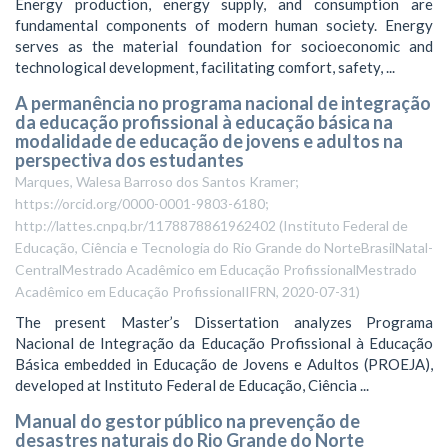
Energy production, energy supply, and consumption are
fundamental components of modern human society. Energy
serves as the material foundation for socioeconomic and
technological development, facilitating comfort, safety, ...
A permanência no programa nacional de integração
da educação profissional à educação básica na
modalidade de educação de jovens e adultos na
perspectiva dos estudantes
Marques, Walesa Barroso dos Santos Kramer;
https://orcid.org/0000-0001-9803-6180;
http://lattes.cnpq.br/1178878861962402
(
Instituto Federal de
Educação, Ciência e Tecnologia do Rio Grande do NorteBrasilNatal-
CentralMestrado Acadêmico em Educação ProfissionalMestrado
Acadêmico em Educação ProfissionalIFRN
,
2020-07-31
)
The present Master’s Dissertation analyzes Programa
Nacional de Integração da Educação Profissional à Educação
Básica embedded in Educação de Jovens e Adultos (PROEJA),
developed at Instituto Federal de Educação, Ciência ...
Manual do gestor público na prevenção de
desastres naturais do Rio Grande do Norte