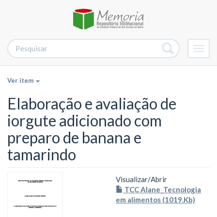
Alter
nave
Ver item
Elaboração e avaliação de
iorgute adicionado com
preparo de banana e
tamarindo
Visualizar/
Abrir
TCC Alane_Tecnologia
em alimentos (1019.Kb)