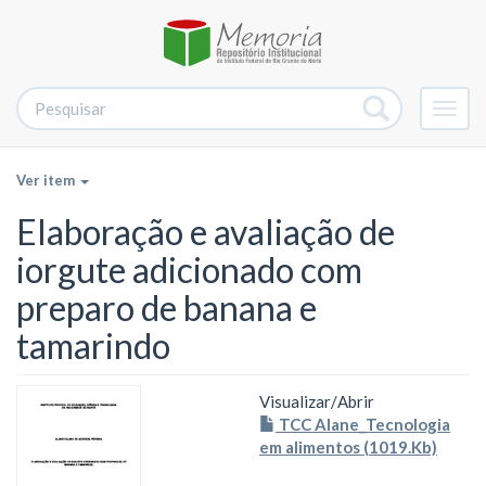
Alter
nave
Ver item
Elaboração e avaliação de
iorgute adicionado com
preparo de banana e
tamarindo
Visualizar/
Abrir
TCC Alane_Tecnologia
em alimentos (1019.Kb)