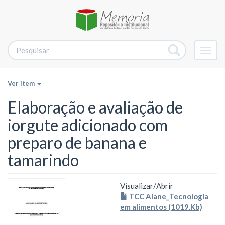
Alter
nave
Ver item
Elaboração e avaliação de
iorgute adicionado com
preparo de banana e
tamarindo
Visualizar/
Abrir
TCC Alane_Tecnologia
em alimentos (1019.Kb)