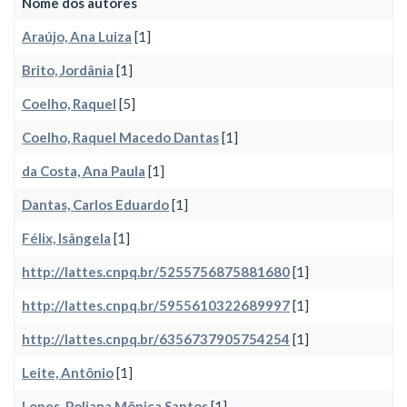
Nome dos autores
Araújo, Ana Luiza
[1]
Brito, Jordânia
[1]
Coelho, Raquel
[5]
Coelho, Raquel Macedo Dantas
[1]
da Costa, Ana Paula
[1]
Dantas, Carlos Eduardo
[1]
Félix, Isângela
[1]
http://lattes.cnpq.br/5255756875881680
[1]
http://lattes.cnpq.br/5955610322689997
[1]
http://lattes.cnpq.br/6356737905754254
[1]
Leite, Antônio
[1]
Lopes, Poliana Mônica Santos
[1]