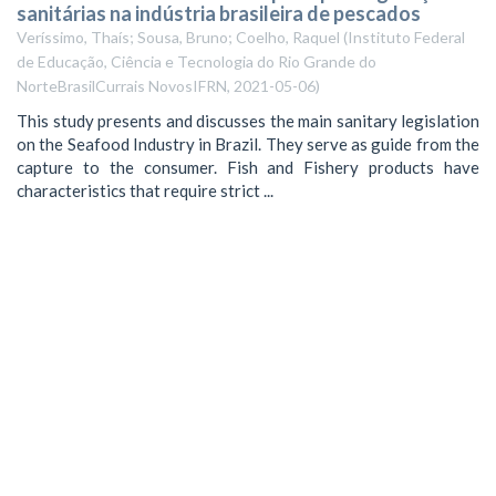
sanitárias na indústria brasileira de pescados
Veríssimo, Thaís; Sousa, Bruno; Coelho, Raquel
(
Instituto Federal
de Educação, Ciência e Tecnologia do Rio Grande do
NorteBrasilCurrais NovosIFRN
,
2021-05-06
)
This study presents and discusses the main sanitary legislation
on the Seafood Industry in Brazil. They serve as guide from the
capture to the consumer. Fish and Fishery products have
characteristics that require strict ...