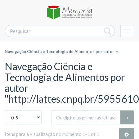
Alter
nave
Navegação Ciência e Tecnologia de Alimentos por autor
Navegação Ciência e
Tecnologia de Alimentos por
autor
"http://lattes.cnpq.br/59556
Ir
Itens para a visualização no momento 1-1 of 1