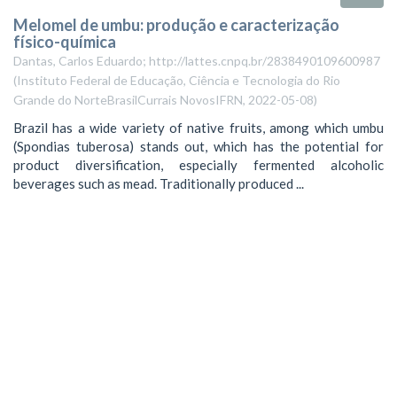
Melomel de umbu: produção e caracterização
físico-química
Dantas, Carlos Eduardo; http://lattes.cnpq.br/2838490109600987
(
Instituto Federal de Educação, Ciência e Tecnologia do Rio
Grande do NorteBrasilCurrais NovosIFRN
,
2022-05-08
)
Brazil has a wide variety of native fruits, among which umbu
(Spondias tuberosa) stands out, which has the potential for
product diversification, especially fermented alcoholic
beverages such as mead. Traditionally produced ...