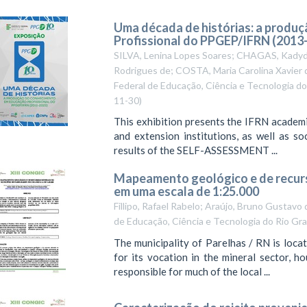
Uma década de histórias: a produ
Profissional do PPGEP/IFRN (2013
SILVA, Lenina Lopes Soares; CHAGAS, Kady
Rodrigues de; COSTA, Maria Carolina Xavier d
Federal de Educação, Ciência e Tecnologia do
11-30
)
This exhibition presents the IFRN academi
and extension institutions, as well as soc
results of the SELF-ASSESSMENT ...
Mapeamento geológico e de recurs
em uma escala de 1:25.000
Fillipo, Rafael Rabelo; Araújo, Bruno Gustavo
de Educação, Ciência e Tecnologia do Rio Gr
The municipality of Parelhas / RN is locat
for its vocation in the mineral sector, h
responsible for much of the local ...