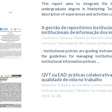
This report aims to integrate the t
undergraduate degree in Marketing Tec
description of experiences and activities car
A gestão de repositórios institucion
institucionais de informação dos in
Cavalcanti, Vanessa Oliveira de Macêdo; Alva
Ciência e Tecnologia do Rio Grande do Norte
: Institutional policies are guiding instr
the guidelines for managing Institutio
institutional information policies. ...
QVT na EAD: práticas colaborativa
qualidade de vida no trabalho
Medeiros, Pollyana de Carvalho; Lemos, Eliza
Federal de Educação, Ciência e Tecnologia d
2018-06-28
)