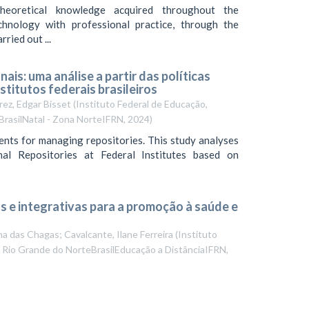
heoretical knowledge acquired throughout the
hnology with professional practice, through the
ried out ...
ais: uma análise a partir das políticas
stitutos federais brasileiros
rez, Edgar Bisset
(
Instituto Federal de Educação,
BrasilNatal - Zona NorteIFRN
,
2024
)
uments for managing repositories. This study analyses
nal Repositories at Federal Institutes based on
s e integrativas para a promoção à saúde e
ma das Chagas; Cavalcante, Ilane Ferreira
(
Instituto
o Rio Grande do NorteBrasilEducação a DistânciaIFRN
,