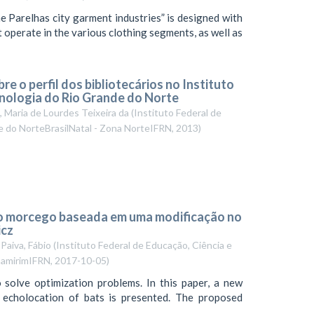
 Parelhas city garment industries” is designed with
 operate in the various clothing segments, as well as
re o perfil dos bibliotecários no Instituto
cnologia do Rio Grande do Norte
, Maria de Lourdes Teixeira da
(
Instituto Federal de
e do NorteBrasilNatal - Zona NorteIFRN
,
2013
)
do morcego baseada em uma modificação no
icz
 Paiva, Fábio
(
Instituto Federal de Educação, Ciência e
namirimIFRN
,
2017-10-05
)
 solve optimization problems. In this paper, a new
y echolocation of bats is presented. The proposed