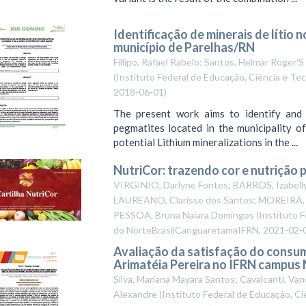
Identificação de minerais de lítio
município de Parelhas/RN
Fillipo, Rafael Rabelo; Santos, Helmar Roger'S
(
Instituto Federal de Educação, Ciência e Te
2018-06-01
)
The present work aims to identify and 
pegmatites located in the municipality o
potential Lithium mineralizations in the ...
NutriCor: trazendo cor e nutrição p
VIRGINIO, Darlyne Fontes; BARROS, Izabelly
LAUREANO, Clarisse dos Santos; MOREIRA, Mi
PESSOA, Bruna Naiara Domingos
(
Instituto 
do NorteBrasilCanguaretamaIFRN
,
2021-02-
Avaliação da satisfação do consumi
Arimatéia Pereira no IFRN campus
Silva, Mariana Mayara Santos; Cavalcanti, Va
Alexandre
(
Instituto Federal de Educação, Ci