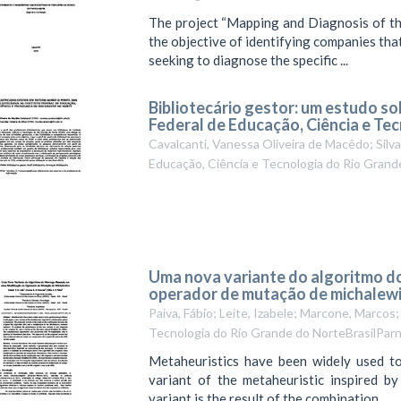
The project “Mapping and Diagnosis of the
the objective of identifying companies that
seeking to diagnose the specific ...
Bibliotecário gestor: um estudo sob
Federal de Educação, Ciência e Te
Cavalcanti, Vanessa Oliveira de Macêdo; Silva
Educação, Ciência e Tecnologia do Rio Grand
Uma nova variante do algoritmo 
operador de mutação de michalew
Paiva, Fábio; Leite, Izabele; Marcone, Marcos;
Tecnologia do Rio Grande do NorteBrasilPar
Metaheuristics have been widely used to
variant of the metaheuristic inspired b
variant is the result of the combination ...