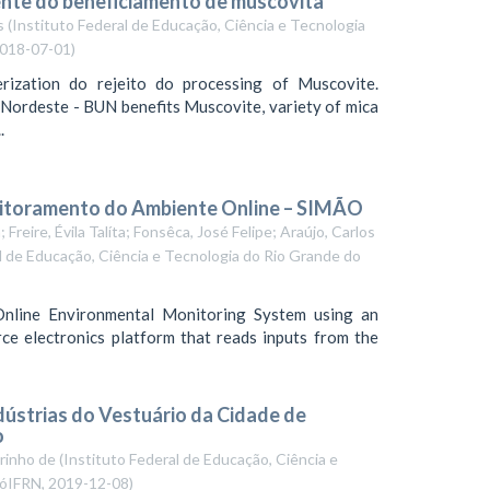
ente do beneficiamento de muscovita
s
(
Instituto Federal de Educação, Ciência e Tecnologia
018-07-01
)
rization do rejeito do processing of Muscovite.
Nordeste - BUN benefits Muscovite, variety of mica
.
nitoramento do Ambiente Online – SIMÃO
Freire, Évila Talíta; Fonsêca, José Felipe; Araújo, Carlos
l de Educação, Ciência e Tecnologia do Rio Grande do
Online Environmental Monitoring System using an
rce electronics platform that reads inputs from the
ústrias do Vestuário da Cidade de
o
arinho de
(
Instituto Federal de Educação, Ciência e
cóIFRN
,
2019-12-08
)