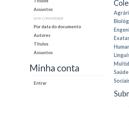
Títulos
Cole
Assuntos
Agrári
esta comunidade
Biológ
Por data do documento
Engen
Autores
Exatas
Títulos
Huma
Assuntos
Linguís
Multid
Minha conta
Saúde
Sociai
Entrar
Subm