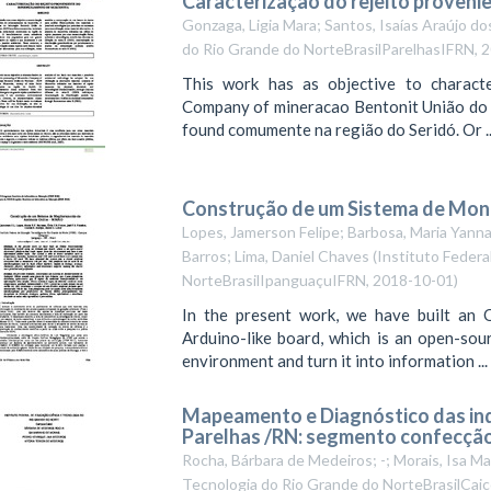
Caracterização do rejeito proveni
Gonzaga, Ligia Mara; Santos, Isaías Araújo do
do Rio Grande do NorteBrasilParelhasIFRN
,
2
This work has as objective to characte
Company of mineracao Bentonit União do 
found comumente na região do Seridó. Or ..
Construção de um Sistema de Mo
Lopes, Jamerson Felipe; Barbosa, Maria Yanna; 
Barros; Lima, Daniel Chaves
(
Instituto Federa
NorteBrasilIpanguaçuIFRN
,
2018-10-01
)
In the present work, we have built an 
Arduino-like board, which is an open-sou
environment and turn it into information ...
Mapeamento e Diagnóstico das ind
Parelhas /RN: segmento confecçã
Rocha, Bárbara de Medeiros; -; Morais, Isa M
Tecnologia do Rio Grande do NorteBrasilCai