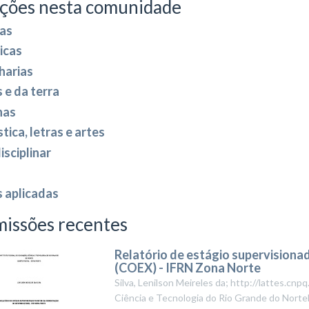
ções nesta comunidade
as
icas
harias
 e da terra
nas
tica, letras e artes
isciplinar
s aplicadas
issões recentes
Relatório de estágio supervision
(COEX) - IFRN Zona Norte
Silva, Lenilson Meireles da; http://lattes.c
Ciência e Tecnologia do Rio Grande do Nort