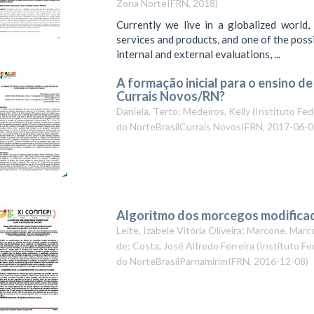
Zona NorteIFRN
,
2018
)
Currently we live in a globalized world
services and products, and one of the possi
internal and external evaluations, ...
A formação inicial para o ensino d
Currais Novos/RN?
Daniela, Terto; Medeiros, Kelly
(
Instituto Fed
do NorteBrasilCurrais NovosIFRN
,
2017-06-0
Algoritmo dos morcegos modifica
Leite, Izabele Vitória Oliveira; Marcone, Ma
de; Costa, José Alfredo Ferreira
(
Instituto Fe
do NorteBrasilParnamirimIFRN
,
2016-12-08
)