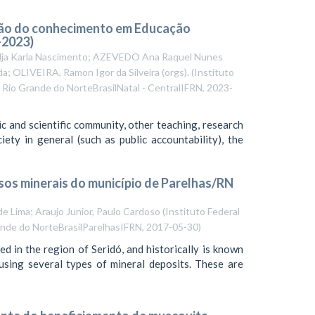
ção do conhecimento em Educação
-2023)
dja Karla Nascimento; AZEVEDO Ana Raquel Nunes
a; OLIVEIRA, Ramon Igor da Silveira (orgs).
(
Instituto
 Rio Grande do NorteBrasilNatal - CentralIFRN
,
2023-
c and scientific community, other teaching, research
iety in general (such as public accountability), the
os minerais do município de Parelhas/RN
 de Lima; Araujo Junior, Paulo Cardoso
(
Instituto Federal
ande do NorteBrasilParelhasIFRN
,
2017-05-30
)
ed in the region of Seridó, and historically is known
ousing several types of mineral deposits. These are