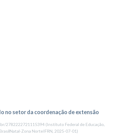
ado no setor da coordenação de extensão
npq.br/2782222721115394
(
Instituto Federal de Educação,
eBrasilNatal-Zona NorteIFRN
,
2025-07-01
)