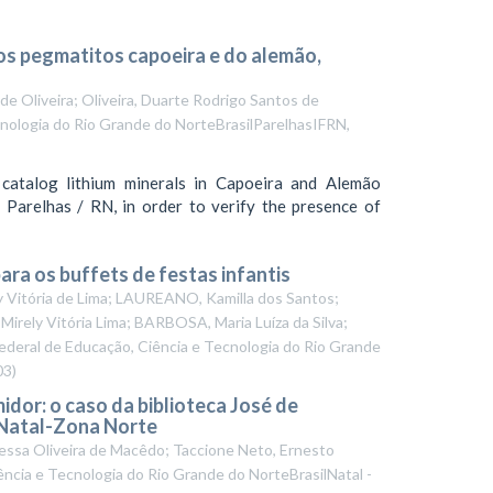
 nos pegmatitos capoeira e do alemão,
 de Oliveira; Oliveira, Duarte Rodrigo Santos de
cnologia do Rio Grande do NorteBrasilParelhasIFRN
,
catalog lithium minerals in Capoeira and Alemão
f Parelhas / RN, in order to verify the presence of
ara os buffets de festas infantis
 Vitória de Lima; LAUREANO, Kamilla dos Santos;
rely Vitória Lima; BARBOSA, Maria Luíza da Silva;
Federal de Educação, Ciência e Tecnologia do Rio Grande
03
)
dor: o caso da biblioteca José de
 Natal-Zona Norte
nessa Oliveira de Macêdo; Taccione Neto, Ernesto
ência e Tecnologia do Rio Grande do NorteBrasilNatal -