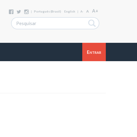
A+
A
|
Português (Brasil)
English
|
A-
Entrar