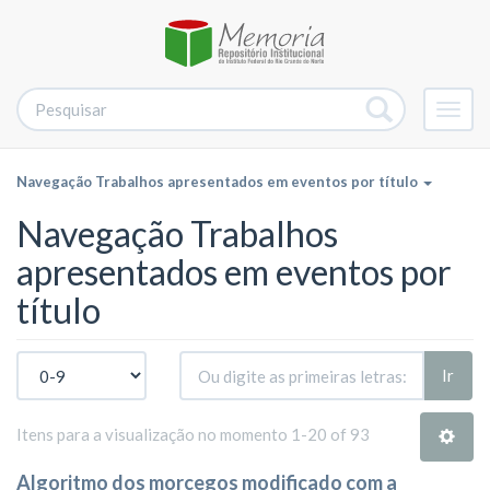
Alter
nave
Navegação Trabalhos apresentados em eventos por título
Navegação Trabalhos
apresentados em eventos por
título
Ir
Itens para a visualização no momento 1-20 of 93
Algoritmo dos morcegos modificado com a