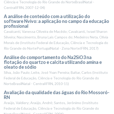
Ciência e Tecnologia do Rio Grande do NorteBrasilNatal -
CentralIFRN
,
2007-12-04
)
A análise de conteúdo com a utilização do
software Nvivo: a aplicação no campo da educação
profissional
Cavalcanti, Vanessa Oliveira de Macêdo; Cavalcanti, Israel Sharon
Silveira; Nascimento, Bruna Lais Campos do; Medeiros Neta, Olívia
Morais de
(
Instituto Federal de Educação, Ciência e Tecnologia do
Rio Grande do NortePortugalNatal - Zona NorteIFRN
,
2017
)
Análise do comportamento do Na2SiO3 na
flotação do quartzo e calcita utilizando amina e
oleato de sódio
Silva, João Paulo; Leite, José Yvan Pereira; Baltar, Carlos
(
Instituto
Federal de Educação, Ciência e Tecnologia do Rio Grande do
NorteBrasilNatal - CentralIFRN
,
2010-11
)
Avaliação da qualidade das águas do Rio Mossoró-
RN
Araújo, Valdiery; Araújo, André; Santos, Jerônimo
(
Insitituto
Federal de Educação, Ciência e Tecnologia do Rio Grande do
NorteBrasilNatal - CentralIFRN
,
2006
)