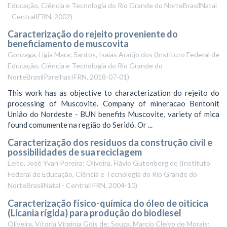
Educação, Ciência e Tecnologia do Rio Grande do NorteBrasilNatal
- CentralIFRN
,
2002
)
Caracterização do rejeito proveniente do
beneficiamento de muscovita
Gonzaga, Ligia Mara; Santos, Isaías Araújo dos
(
Instituto Federal de
Educação, Ciência e Tecnologia do Rio Grande do
NorteBrasilParelhasIFRN
,
2018-07-01
)
This work has as objective to characterization do rejeito do
processing of Muscovite. Company of mineracao Bentonit
União do Nordeste - BUN benefits Muscovite, variety of mica
found comumente na região do Seridó. Or ...
Caracterização dos resíduos da construção civil e
possibilidades de sua reciclagem
Leite, José Yvan Pereira; Oliveira, Flávio Gutenberg de
(
Instituto
Federal de Educação, Ciência e Tecnologia do Rio Grande do
NorteBrasilNatal - CentralIFRN
,
2004-10
)
Caracterização físico-química do óleo de oiticica
(Licania rígida) para produção do biodiesel
Oliveira, Vitoria Virginia Góis de; Souza, Marcio Cleivo de Morais;