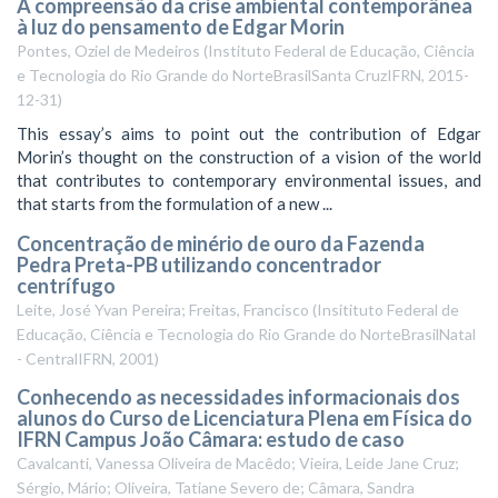
A compreensão da crise ambiental contemporânea
à luz do pensamento de Edgar Morin
Pontes, Oziel de Medeiros
(
Instituto Federal de Educação, Ciência
e Tecnologia do Rio Grande do NorteBrasilSanta CruzIFRN
,
2015-
12-31
)
This essay’s aims to point out the contribution of Edgar
Morin’s thought on the construction of a vision of the world
that contributes to contemporary environmental issues, and
that starts from the formulation of a new ...
Concentração de minério de ouro da Fazenda
Pedra Preta-PB utilizando concentrador
centrífugo
Leite, José Yvan Pereira; Freitas, Francisco
(
Insitituto Federal de
Educação, Ciência e Tecnologia do Rio Grande do NorteBrasilNatal
- CentralIFRN
,
2001
)
Conhecendo as necessidades informacionais dos
alunos do Curso de Licenciatura Plena em Física do
IFRN Campus João Câmara: estudo de caso
Cavalcanti, Vanessa Oliveira de Macêdo
;
Vieira, Leide Jane Cruz
;
Sérgio, Mário
;
Oliveira, Tatiane Severo de
;
Câmara, Sandra