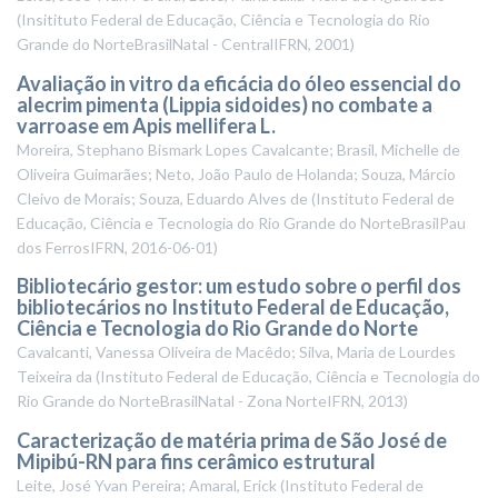
(
Insitituto Federal de Educação, Ciência e Tecnologia do Rio
Grande do NorteBrasilNatal - CentralIFRN
,
2001
)
Avaliação in vitro da eficácia do óleo essencial do
alecrim pimenta (Lippia sidoides) no combate a
varroase em Apis mellifera L.
Moreira, Stephano Bismark Lopes Cavalcante; Brasil, Michelle de
Oliveira Guimarães; Neto, João Paulo de Holanda; Souza, Márcio
Cleivo de Morais; Souza, Eduardo Alves de
(
Instituto Federal de
Educação, Ciência e Tecnologia do Rio Grande do NorteBrasilPau
dos FerrosIFRN
,
2016-06-01
)
Bibliotecário gestor: um estudo sobre o perfil dos
bibliotecários no Instituto Federal de Educação,
Ciência e Tecnologia do Rio Grande do Norte
Cavalcanti, Vanessa Oliveira de Macêdo; Silva, Maria de Lourdes
Teixeira da
(
Instituto Federal de Educação, Ciência e Tecnologia do
Rio Grande do NorteBrasilNatal - Zona NorteIFRN
,
2013
)
Caracterização de matéria prima de São José de
Mipibú-RN para fins cerâmico estrutural
Leite, José Yvan Pereira; Amaral, Erick
(
Instituto Federal de