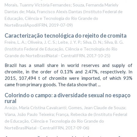
Morais, Tuanny Victória Fernandes; Souza, Fernanda Mariely
Dantas de; Maia, Francisco Alexis Dantas
(
Instituto Federal de
Educação, Ciência e Tecnologia do Rio Grande do
NorteBrasilApodiIFRN
,
2019-07-09
)
Caracterização tecnológica do rejeito de cromita
Freire, L. A.; Oliveira, J. C. S.; Leite, J. Y. P.; Silva, D. N.; Silva, B. G.
(
Instituto Federal de Educação, Ciência e Tecnologia do Rio
Grande do NorteBrasilNatal - CentralIFRN
,
2017-10-25
)
Brazil has a small share in world reserves and supply of
chromite, in the order of 0.13% and 2.47%, respectively. In
2015, 107,494 t of chromite were imported, of which 93%
came from primary goods. The data show that ...
Colorindo o campo: a diversidade sexual no espaço
rural
Araújo, Maria Cristina Cavalcanti; Gomes, Jean Claude de Souza;
Viana, João Paulo Teixeira; França, Rebecka de
(
Instituto Federal
de Educação, Ciência e Tecnologia do Rio Grande do
NorteBrasilNatal - CentralIFRN
,
2017-09-06
)