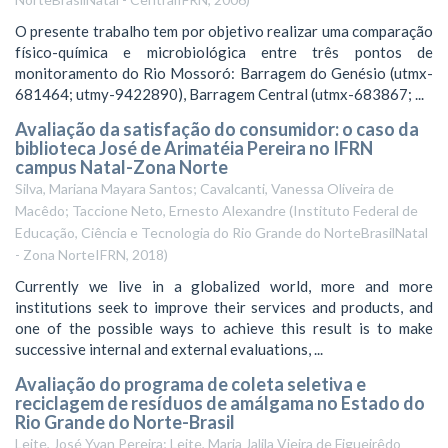
O presente trabalho tem por objetivo realizar uma comparação
físico-química e microbiológica entre três pontos de
monitoramento do Rio Mossoró: Barragem do Genésio (utmx-
681464; utmy-9422890), Barragem Central (utmx-683867; ...
Avaliação da satisfação do consumidor: o caso da
biblioteca José de Arimatéia Pereira no IFRN
campus Natal-Zona Norte
Silva, Mariana Mayara Santos; Cavalcanti, Vanessa Oliveira de
Macêdo; Taccione Neto, Ernesto Alexandre
(
Instituto Federal de
Educação, Ciência e Tecnologia do Rio Grande do NorteBrasilNatal
- Zona NorteIFRN
,
2018
)
Currently we live in a globalized world, more and more
institutions seek to improve their services and products, and
one of the possible ways to achieve this result is to make
successive internal and external evaluations, ...
Avaliação do programa de coleta seletiva e
reciclagem de resíduos de amálgama no Estado do
Rio Grande do Norte-Brasil
Leite, José Yvan Pereira; Leite, Maria Jalila Vieira de Figueirêdo