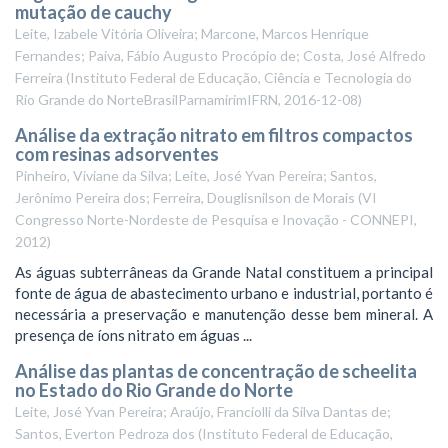
mutação de cauchy
Leite, Izabele Vitória Oliveira; Marcone, Marcos Henrique
Fernandes; Paiva, Fábio Augusto Procópio de; Costa, José Alfredo
Ferreira
(
Instituto Federal de Educação, Ciência e Tecnologia do
Rio Grande do NorteBrasilParnamirimIFRN
,
2016-12-08
)
Análise da extração nitrato em filtros compactos
com resinas adsorventes
Pinheiro, Viviane da Silva
;
Leite, José Yvan Pereira
;
Santos,
Jerônimo Pereira dos
;
Ferreira, Douglisnilson de Morais
(
VI
Congresso Norte-Nordeste de Pesquisa e Inovação - CONNEPI
,
2012
)
As águas subterrâneas da Grande Natal constituem a principal
fonte de água de abastecimento urbano e industrial, portanto é
necessária a preservação e manutenção desse bem mineral. A
presença de íons nitrato em águas ...
Análise das plantas de concentração de scheelita
no Estado do Rio Grande do Norte
Leite, José Yvan Pereira; Araújo, Franciolli da Silva Dantas de;
Santos, Everton Pedroza dos
(
Instituto Federal de Educação,