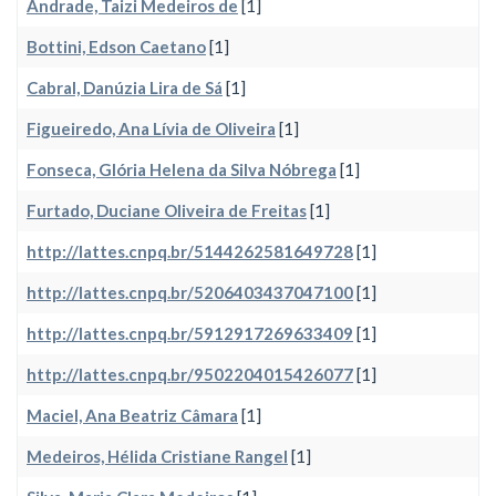
Andrade, Taizi Medeiros de
[1]
Bottini, Edson Caetano
[1]
Cabral, Danúzia Lira de Sá
[1]
Figueiredo, Ana Lívia de Oliveira
[1]
Fonseca, Glória Helena da Silva Nóbrega
[1]
Furtado, Duciane Oliveira de Freitas
[1]
http://lattes.cnpq.br/5144262581649728
[1]
http://lattes.cnpq.br/5206403437047100
[1]
http://lattes.cnpq.br/5912917269633409
[1]
http://lattes.cnpq.br/9502204015426077
[1]
Maciel, Ana Beatriz Câmara
[1]
Medeiros, Hélida Cristiane Rangel
[1]