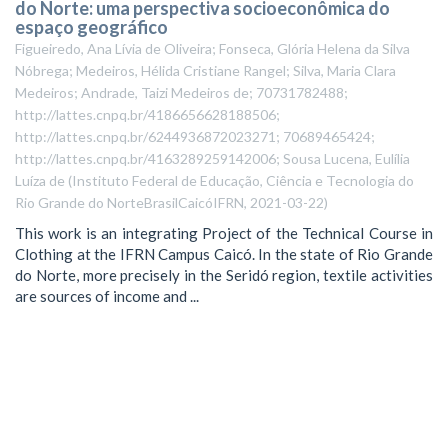
do Norte: uma perspectiva socioeconômica do
espaço geográfico
Figueiredo, Ana Lívia de Oliveira; Fonseca, Glória Helena da Silva
Nóbrega; Medeiros, Hélida Cristiane Rangel; Silva, Maria Clara
Medeiros; Andrade, Taizi Medeiros de; 70731782488;
http://lattes.cnpq.br/4186656628188506;
http://lattes.cnpq.br/6244936872023271; 70689465424;
http://lattes.cnpq.br/4163289259142006; Sousa Lucena, Eulília
Luíza de
(
Instituto Federal de Educação, Ciência e Tecnologia do
Rio Grande do NorteBrasilCaicóIFRN
,
2021-03-22
)
This work is an integrating Project of the Technical Course in
Clothing at the IFRN Campus Caicó. In the state of Rio Grande
do Norte, more precisely in the Seridó region, textile activities
are sources of income and ...