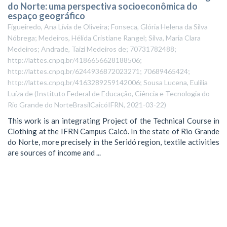
do Norte: uma perspectiva socioeconômica do
espaço geográfico
Figueiredo, Ana Lívia de Oliveira; Fonseca, Glória Helena da Silva
Nóbrega; Medeiros, Hélida Cristiane Rangel; Silva, Maria Clara
Medeiros; Andrade, Taizi Medeiros de; 70731782488;
http://lattes.cnpq.br/4186656628188506;
http://lattes.cnpq.br/6244936872023271; 70689465424;
http://lattes.cnpq.br/4163289259142006; Sousa Lucena, Eulília
Luíza de
(
Instituto Federal de Educação, Ciência e Tecnologia do
Rio Grande do NorteBrasilCaicóIFRN
,
2021-03-22
)
This work is an integrating Project of the Technical Course in
Clothing at the IFRN Campus Caicó. In the state of Rio Grande
do Norte, more precisely in the Seridó region, textile activities
are sources of income and ...