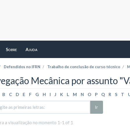
Sobre
Ajuda
Defendidos no IFRN
Trabalho de conclusão de curso técnico
M
egação Mecânica por assunto "Va
B
C
D
E
F
G
H
I
J
K
L
M
N
O
P
Q
R
S
T
Ir
ara a visualização no momento 1-1 of 1