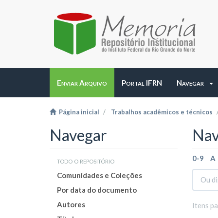
Enviar Arquivo
Portal IFRN
Navegar
Página inicial
Trabalhos acadêmicos e técnicos
Navegar
Nav
0-9
A
todo o repositório
Comunidades e Coleções
Por data do documento
Autores
Itens p