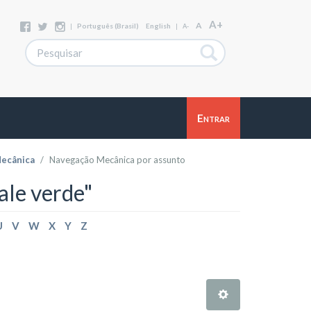
A+
A
|
Português (Brasil)
English
|
A-
Entrar
ecânica
Navegação Mecânica por assunto
le verde"
U
V
W
X
Y
Z