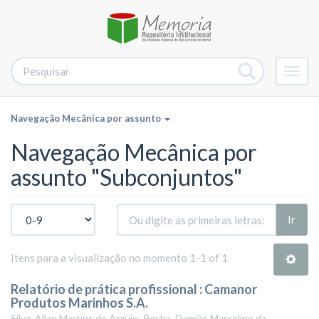
Alter
nave
Navegação Mecânica por assunto
Navegação Mecânica por
assunto "Subconjuntos"
Ir
Itens para a visualização no momento 1-1 of 1
Relatório de prática profissional : Camanor
Produtos Marinhos S.A.
Silva, Allan Martins de Araújo; Rocha, Damião Marcelino da