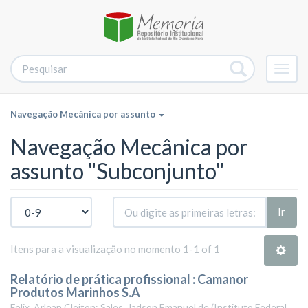
Alter
nave
Navegação Mecânica por assunto
Navegação Mecânica por
assunto "Subconjunto"
Ir
Itens para a visualização no momento 1-1 of 1
Relatório de prática profissional : Camanor
Produtos Marinhos S.A
Felix, Arlean Cleiton; Sales, Jadson Emanuel de
(
Instituto Federal