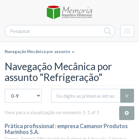
Alter
nave
Navegação Mecânica por assunto
Navegação Mecânica por
assunto "Refrigeração"
Ir
Itens para a visualização no momento 1-1 of 1
Prática profissional : empresa Camanor Produtos
Marinhos S.A.
Gomes, Antônio Filho
(
Instituto Federal de Educação, Ciência e