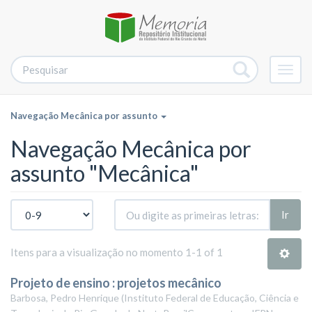
Alter
nave
Navegação Mecânica por assunto
Navegação Mecânica por
assunto "Mecânica"
Ir
Itens para a visualização no momento 1-1 of 1
Projeto de ensino : projetos mecânico
Barbosa, Pedro Henrique
(
Instituto Federal de Educação, Ciência e