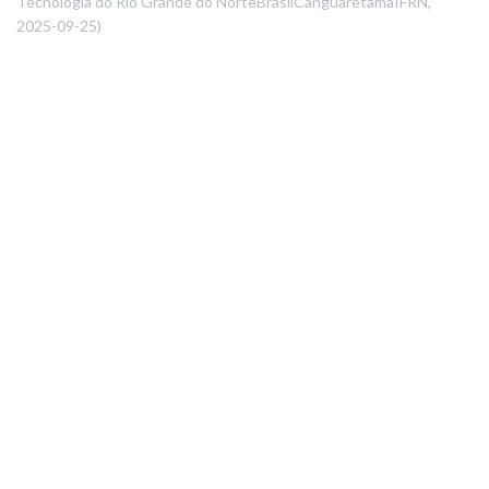
Tecnologia do Rio Grande do NorteBrasilCanguaretamaIFRN
,
2025-09-25
)