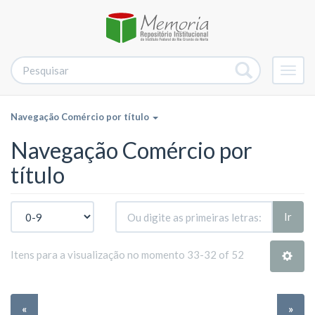
Alter
nave
Navegação Comércio por título
Navegação Comércio por
título
Ir
Itens para a visualização no momento 33-32 of 52
«
»