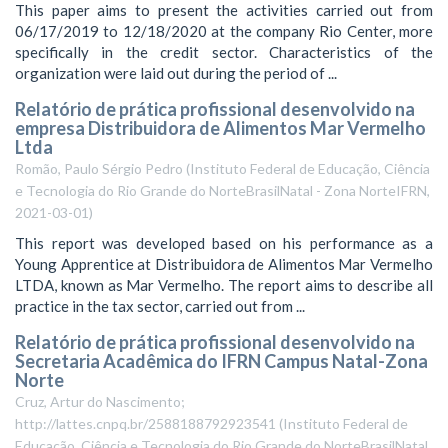
This paper aims to present the activities carried out from
06/17/2019 to 12/18/2020 at the company Rio Center, more
specifically in the credit sector. Characteristics of the
organization were laid out during the period of ...
Relatório de prática profissional desenvolvido na
empresa Distribuidora de Alimentos Mar Vermelho
Ltda
Romão, Paulo Sérgio Pedro
(
Instituto Federal de Educação, Ciência
e Tecnologia do Rio Grande do NorteBrasilNatal - Zona NorteIFRN
,
2021-03-01
)
This report was developed based on his performance as a
Young Apprentice at Distribuidora de Alimentos Mar Vermelho
LTDA, known as Mar Vermelho. The report aims to describe all
practice in the tax sector, carried out from ...
Relatório de prática profissional desenvolvido na
Secretaria Acadêmica do IFRN Campus Natal-Zona
Norte
Cruz, Artur do Nascimento;
http://lattes.cnpq.br/2588188792923541
(
Instituto Federal de
Educação, Ciência e Tecnologia do Rio Grande do NorteBrasilNatal