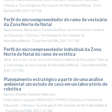
Ciência e Tecnologia do Rio Grande do NorteBrasilNatal - Zona
NorteIFRN
,
2017-07-30
)
Perfil do microempreendedor do ramo de vestuário
da Zona Norte de Natal
Nascimento, Maria Alice Pereira da Silva; teste
(
Instituto Federal
de Educação, Ciência e Tecnologia do Rio Grande do
NorteBrasilNatal - Zona NorteIFRN
,
2017-07-30
)
Perfil do microempreendedor individual da Zona
Norte de Natal do ramo de estética
Silva, Joyce da Costa; teste
(
Instituto Federal de Educação, Ciência
e Tecnologia do Rio Grande do NorteBrasilNatal - Zona NorteIFRN
,
2017-07-30
)
Planejamento estratégico a partir de uma análise
ambiental: um estudo de caso em um laboratório de
robótica
Santos, Ewelyn Roanne Melo dos;
http://lattes.cnpq.br/0882442117944871
(
Instituto Federal de
Educação, Ciência e Tecnologia do Rio Grande do NorteBrasilNatal
- Zona NorteIFRN
,
2017-12-06
)