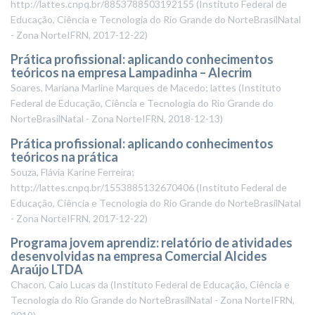
http://lattes.cnpq.br/8853788503192155
(
Instituto Federal de
Educação, Ciência e Tecnologia do Rio Grande do NorteBrasilNatal
- Zona NorteIFRN
,
2017-12-22
)
Prática profissional: aplicando conhecimentos
teóricos na empresa Lampadinha – Alecrim
Soares, Mariana Marline Marques de Macedo; lattes
(
Instituto
Federal de Educação, Ciência e Tecnologia do Rio Grande do
NorteBrasilNatal - Zona NorteIFRN
,
2018-12-13
)
Prática profissional: aplicando conhecimentos
teóricos na prática
Souza, Flávia Karine Ferreira;
http://lattes.cnpq.br/1553885132670406
(
Instituto Federal de
Educação, Ciência e Tecnologia do Rio Grande do NorteBrasilNatal
- Zona NorteIFRN
,
2017-12-22
)
Programa jovem aprendiz: relatório de atividades
desenvolvidas na empresa Comercial Alcides
Araújo LTDA
Chacon, Caio Lucas da
(
Instituto Federal de Educação, Ciência e
Tecnologia do Rio Grande do NorteBrasilNatal - Zona NorteIFRN
,