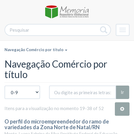
Alter
nave
Navegação Comércio por título
Navegação Comércio por
título
Ir
Itens para a visualização no momento 19-38 of 52
O perfil do microempreendedor do ramo de
variedades da Zona Norte de Natal/RN
Monte, Luana Sabrina da Silva
(
Instituto Federal de Educação,