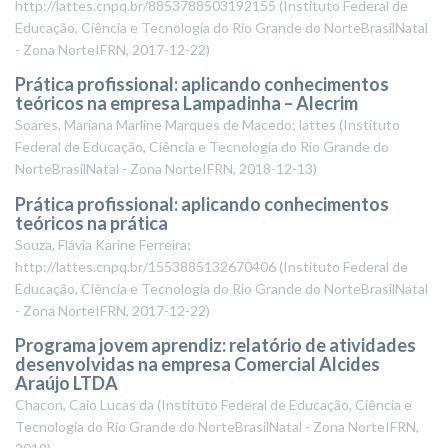
http://lattes.cnpq.br/8853788503192155
(
Instituto Federal de
Educação, Ciência e Tecnologia do Rio Grande do NorteBrasilNatal
- Zona NorteIFRN
,
2017-12-22
)
Prática profissional: aplicando conhecimentos
teóricos na empresa Lampadinha – Alecrim
Soares, Mariana Marline Marques de Macedo; lattes
(
Instituto
Federal de Educação, Ciência e Tecnologia do Rio Grande do
NorteBrasilNatal - Zona NorteIFRN
,
2018-12-13
)
Prática profissional: aplicando conhecimentos
teóricos na prática
Souza, Flávia Karine Ferreira;
http://lattes.cnpq.br/1553885132670406
(
Instituto Federal de
Educação, Ciência e Tecnologia do Rio Grande do NorteBrasilNatal
- Zona NorteIFRN
,
2017-12-22
)
Programa jovem aprendiz: relatório de atividades
desenvolvidas na empresa Comercial Alcides
Araújo LTDA
Chacon, Caio Lucas da
(
Instituto Federal de Educação, Ciência e
Tecnologia do Rio Grande do NorteBrasilNatal - Zona NorteIFRN
,