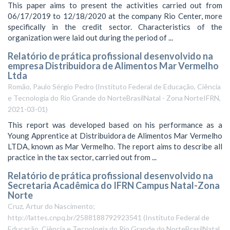
This paper aims to present the activities carried out from
06/17/2019 to 12/18/2020 at the company Rio Center, more
specifically in the credit sector. Characteristics of the
organization were laid out during the period of ...
Relatório de prática profissional desenvolvido na
empresa Distribuidora de Alimentos Mar Vermelho
Ltda
Romão, Paulo Sérgio Pedro
(
Instituto Federal de Educação, Ciência
e Tecnologia do Rio Grande do NorteBrasilNatal - Zona NorteIFRN
,
2021-03-01
)
This report was developed based on his performance as a
Young Apprentice at Distribuidora de Alimentos Mar Vermelho
LTDA, known as Mar Vermelho. The report aims to describe all
practice in the tax sector, carried out from ...
Relatório de prática profissional desenvolvido na
Secretaria Acadêmica do IFRN Campus Natal-Zona
Norte
Cruz, Artur do Nascimento;
http://lattes.cnpq.br/2588188792923541
(
Instituto Federal de
Educação, Ciência e Tecnologia do Rio Grande do NorteBrasilNatal