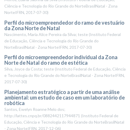
Ciência e Tecnologia do Rio Grande do NorteBrasilNatal - Zona
NorteIFRN
,
2017-07-30
)
Perfil do microempreendedor do ramo de vestuário
da Zona Norte de Natal
Nascimento, Maria Alice Pereira da Silva; teste
(
Instituto Federal
de Educação, Ciência e Tecnologia do Rio Grande do
NorteBrasilNatal - Zona NorteIFRN
,
2017-07-30
)
Perfil do microempreendedor individual da Zona
Norte de Natal do ramo de estética
Silva, Joyce da Costa; teste
(
Instituto Federal de Educação, Ciência
e Tecnologia do Rio Grande do NorteBrasilNatal - Zona NorteIFRN
,
2017-07-30
)
Planejamento estratégico a partir de uma análise
ambiental: um estudo de caso em um laboratório de
robótica
Santos, Ewelyn Roanne Melo dos;
http://lattes.cnpq.br/0882442117944871
(
Instituto Federal de
Educação, Ciência e Tecnologia do Rio Grande do NorteBrasilNatal
- Zona NorteIFRN
,
2017-12-06
)