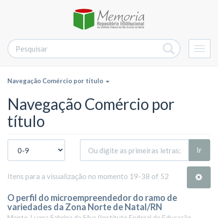
Alter
nave
Navegação Comércio por título
Navegação Comércio por
título
Ir
Itens para a visualização no momento 19-38 of 52
O perfil do microempreendedor do ramo de
variedades da Zona Norte de Natal/RN
Monte, Luana Sabrina da Silva
(
Instituto Federal de Educação,