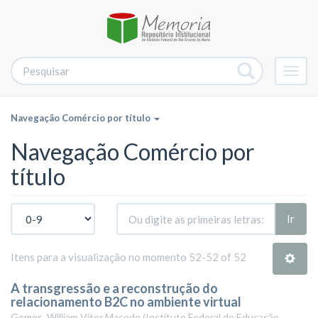
Alter
nave
Navegação Comércio por título
Navegação Comércio por
título
Ir
Itens para a visualização no momento 52-52 of 52
A transgressão e a reconstrução do
relacionamento B2C no ambiente virtual
Gomes, William Vitor Macedo
(
Instituto Federal de Educação,