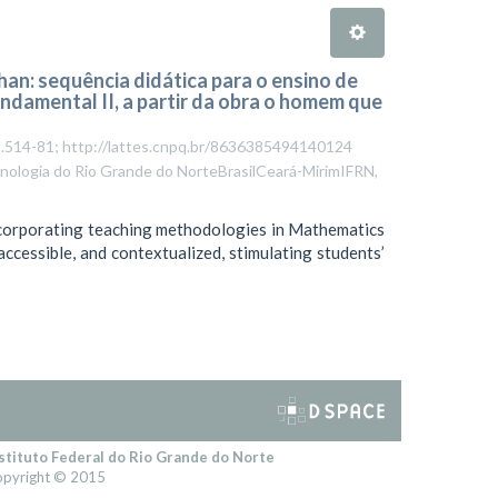
an: sequência didática para o ensino de
ndamental II, a partir da obra o homem que
8.514-81; http://lattes.cnpq.br/8636385494140124
ecnologia do Rio Grande do NorteBrasilCeará-MirimIFRN
,
incorporating teaching methodologies in Mathematics
ccessible, and contextualized, stimulating students’
stituto Federal do Rio Grande do Norte
pyright © 2015