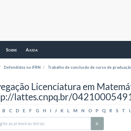
Sobre
Ajuda
Defendidos no IFRN
Trabalho de conclusão de curso de graduaçã
egação Licenciatura em Matemát
tp://lattes.cnpq.br/042100054
B
C
D
E
F
G
H
I
J
K
L
M
N
O
P
Q
R
S
T
Ir