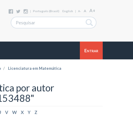
A+
A
|
Português (Brasil)
English
|
A-
Entrar
o
Licenciatura em Matemática
ica por autor
9153488"
U
V
W
X
Y
Z