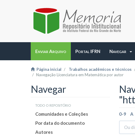
Enviar Arquivo
Portal IFRN
Navegar
Página inicial
Trabalhos acadêmicos e técnicos
Navegação Licenciatura em Matemática por autor
Navegar
Nav
"ht
todo o repositório
Comunidades e Coleções
0-9
A
Por data do documento
Autores